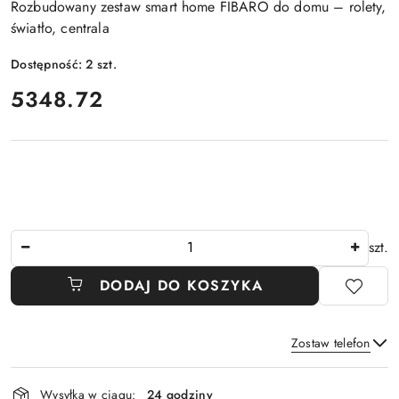
Rozbudowany zestaw smart home FIBARO do domu – rolety,
światło, centrala
Dostępność:
2
szt.
cena:
5348.72
Ilość
szt.
DODAJ DO KOSZYKA
Zostaw telefon
Dostępność
Wysyłka w ciągu:
24 godziny