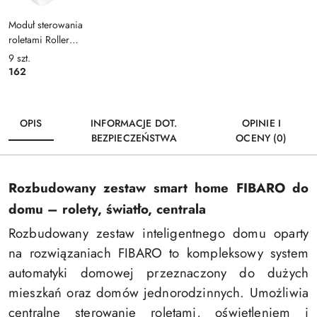
Moduł sterowania
roletami Roller
Shutter 4 FIBARO
9
szt.
FGR-224
162
OPIS
INFORMACJE DOT.
OPINIE I
BEZPIECZEŃSTWA
OCENY (0)
Rozbudowany zestaw smart home FIBARO do
domu – rolety, światło, centrala
Rozbudowany zestaw inteligentnego domu oparty
na rozwiązaniach
FIBARO
to kompleksowy system
automatyki domowej przeznaczony do dużych
mieszkań oraz domów jednorodzinnych. Umożliwia
centralne sterowanie roletami, oświetleniem i