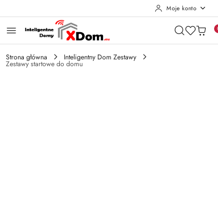
Moje konto
Przejdź do treści głównej
Przejdź do wyszukiwarki
Przejdź do moje konto
Przejdź do menu głównego
Przejdź do opisu produktu
Przejdź do stopki
Strona główna
Inteligentny Dom Zestawy
Zestawy startowe do domu