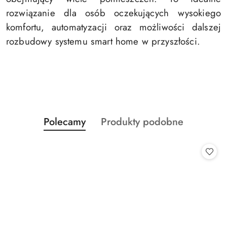
rozwiązanie dla osób oczekujących wysokiego
komfortu, automatyzacji oraz możliwości dalszej
rozbudowy systemu smart home w przyszłości.
Produkty
Produkty
Polecamy
Produkty podobne
Pomiń karuzelę produktów
o
o
statusie:
statusie: