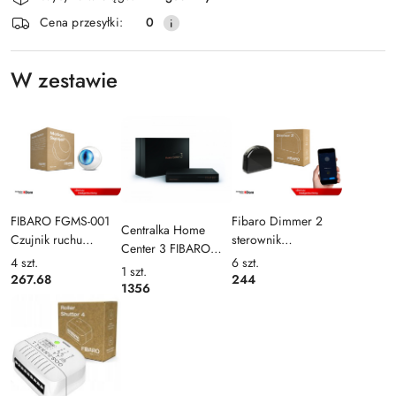
i
Wyślij
Cena przesyłki:
0
dostawa
W zestawie
FIBARO FGMS-001
Fibaro Dimmer 2
Centralka Home
Czujnik ruchu
sterownik
Center 3 FIBARO
(Motion Sensor Z-
oświetlenia z funkcją
4
szt.
6
szt.
(HC3)
1
szt.
wave)
ściemniania FGD-
267.68
244
1356
212