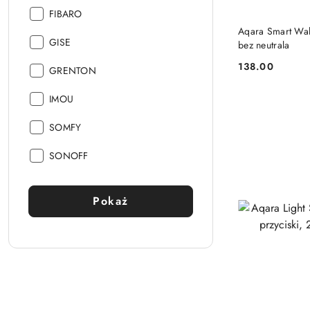
Producent:
FIBARO
Aqara Smart Wal
Producent:
GISE
bez neutrala
138.00
Producent:
GRENTON
Cena:
Producent:
IMOU
Producent:
SOMFY
Producent:
SONOFF
Pokaż