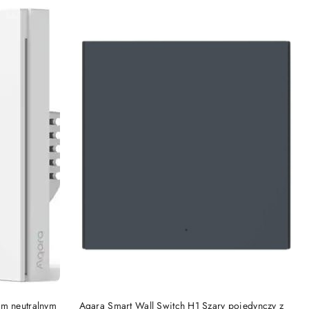
Cena:
KA
DODAJ DO KOSZYKA
em neutralnym
Aqara Smart Wall Switch H1 Szary pojedynczy z