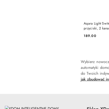
Aqara Light Swit
przyciski, 2 kan
189.00
Cena:
Wybierz nowocze
automatyki domo
do Twoich indyw
jak zbudować in