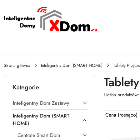
Przejdź do treści głównej
Przejdź do wyszukiwarki
Przejdź do moje konto
Przejdź do menu głównego
Przejdź do stopki
Strona główna
Inteligentny Dom (SMART HOME)
Tablety Przycis
Tablety
Kategorie
Liczba produktów
Inteligentny Dom Zestawy
Zastosowano
Sortuj
Inteligentny Dom (SMART
według
sortowanie:
HOME)
Cena
Centrale Smart Dom
(rosnąco).