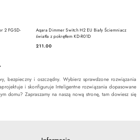
KA
DODAJ DO KOSZYKA
or 2 FGSD-
Aqara Dimmer Switch H2 EU Biały Ściemniacz
światła z pokrętłem KD-R01D
211.00
Cena:
wy, bezpieczny i oszczędny. Wybierz sprawdzone rozwiązania
ojektuje i skonfiguruje Inteligentne rozwiązania dopasowane
nym domu? Zapraszamy na naszą nową stronę, tam dowiesz się