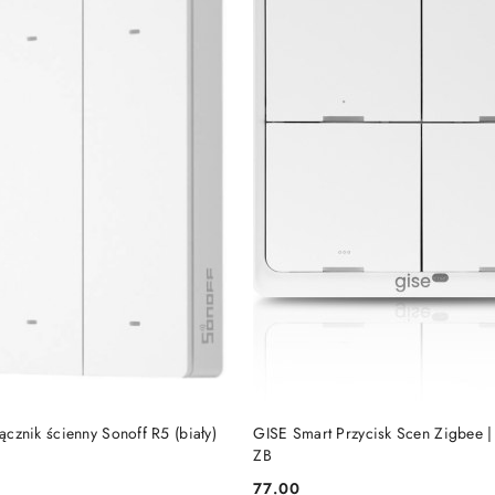
DODAJ DO KOSZYKA
DODAJ DO KOSZY
łącznik ścienny Sonoff R5 (biały)
GISE Smart Przycisk Scen Zigbee |
ZB
77.00