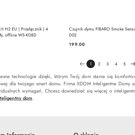
DODAJ DO KOSZYKA
DODAJ DO KOSZY
ch H2 EU | Przełącznik | 4
Czujnik dymu FIBARO Smoke Sens
ały, offline WS-K08D
002
199.00
Cena:
1
2
3
4
5
sne technologie dzięki, którym Twój dom stanie się komforto
wej dla twojego smart domu. Firma XDOM Inteligentne Domy zapr
idualnych wymagań. Chcesz dowiedzieć się więcej o inteligent
teligentny dom
.