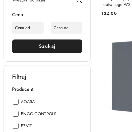
neutralnego WS
132.00
Cena
Cena:
Szukaj
Filtruj
Producent
Producent:
AQARA
Producent:
ENGO CONTROLS
Producent:
EZVIZ