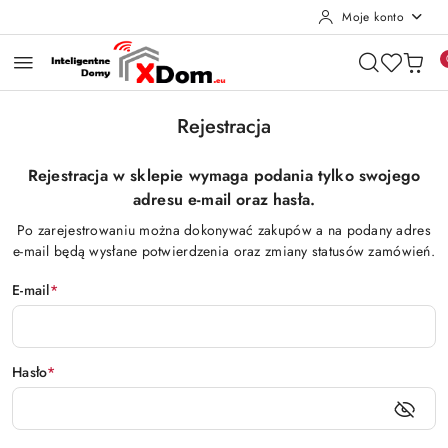
Moje konto
Przejdź do treści głównej
Przejdź do wyszukiwarki
Przejdź do moje konto
Przejdź do menu głównego
Przejdź do stopki
Rejestracja
Rejestracja w sklepie wymaga podania tylko swojego
adresu e-mail oraz hasła.
Po zarejestrowaniu można dokonywać zakupów a na podany adres
e-mail będą wysłane potwierdzenia oraz zmiany statusów zamówień.
E-mail
*
Hasło
*