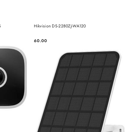
KA
DODAJ DO KOSZYKA
S
Hikvision DS-2280ZJ-WA120
60.00
Cena: