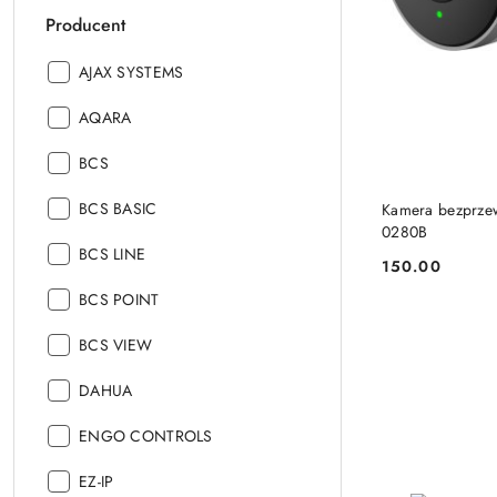
Producent
Producent:
AJAX SYSTEMS
Producent:
AQARA
Producent:
BCS
Producent:
BCS BASIC
Kamera bezprze
0280B
Producent:
BCS LINE
150.00
Cena:
Producent:
BCS POINT
Producent:
BCS VIEW
Producent:
DAHUA
Producent:
ENGO CONTROLS
Producent:
EZ-IP