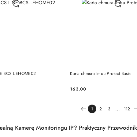
DODAJ DO KOSZYKA
DODAJ DO KOSZY
NE BCS-L-EHOME02
Karta chmura Imou Protect Basic
163.00
Cena:
...
1
2
3
112
dealną Kamerę Monitoringu IP? Praktyczny Przewodnik