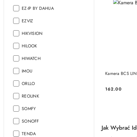
Producent:
EZ-IP BY DAHUA
Producent:
EZVIZ
Producent:
HIKVISION
Producent:
HILOOK
Producent:
HIWATCH
Producent:
IMOU
Kamera BCS LI
Producent:
ORLLO
162.00
Cena:
Producent:
REOLINK
Producent:
SOMFY
Producent:
SONOFF
Jak Wybrać I
Producent:
TENDA