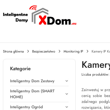
Przejdź do treści głównej
Przejdź do wyszukiwarki
Przejdź do moje konto
Przejdź do menu głównego
Przejdź do stopki
Strona główna
Bezpieczeństwo
Monitoring IP
Kamery IP K
Kamery
Kategorie
Liczba produktów
Inteligentny Dom Zestawy
Zainwestuj w pr
Inteligentny Dom (SMART
cenią sobie bez
HOME)
zdalnego podgl
Inteligentny Ogród
rozwiązania, któ