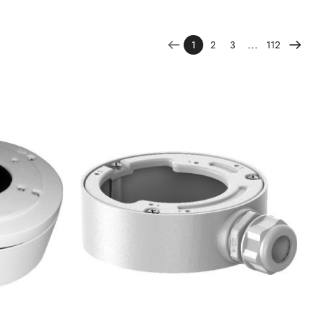
...
1
2
3
112