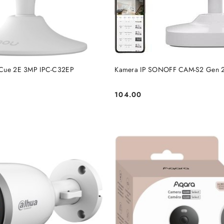
DODAJ DO KOSZYKA
DODAJ DO KOSZY
 Cue 2E 3MP IPC-C32EP
Kamera IP SONOFF CAM-S2 Gen 
104.00
Cena: