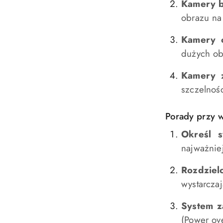
Kamery 
obrazu na
Kamery 
dużych ob
Kamery 
szczelnoś
Porady przy 
Określ 
najważnie
Rozdziel
wystarcza
System za
(Power ov