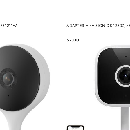
DODAJ DO KOSZYKA
DODAJ DO KOSZY
PFB1211W
ADAPTER HIKVISION DS-1280ZJ-X
57.00
Cena: