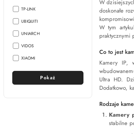
W dzisiejszyc
Producent:
TP-LINK
doskonałe roz
kompromisowi 
Producent:
UBIQUITI
W tym artyku
Producent:
UNIARCH
praktycznymi 
Producent:
VIDOS
Co to jest ka
Producent:
XIAOMI
Kamery IP, w
wbudowanemu 
Pokaż
Ultra HD. Dz
Dodatkowo, ka
Rodzaje kame
Kamery 
stabilne 