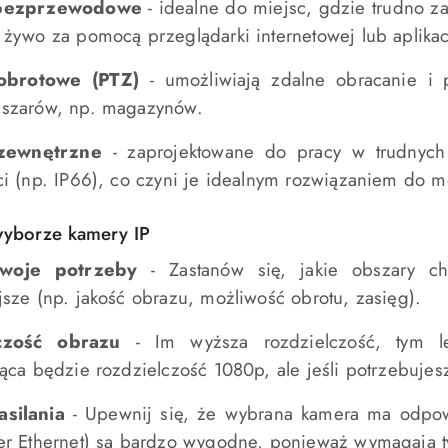
bezprzewodowe
- idealne do miejsc, gdzie trudno z
 żywo za pomocą przeglądarki internetowej lub aplikac
obrotowe (PTZ)
- umożliwiają zdalne obracanie i 
szarów, np. magazynów.
zewnętrzne
- zaprojektowane do pracy w trudnych 
ci (np. IP66), co czyni je idealnym rozwiązaniem do m
wyborze kamery IP
swoje potrzeby
- Zastanów się, jakie obszary ch
jsze (np. jakość obrazu, możliwość obrotu, zasięg).
czość obrazu
- Im wyższa rozdzielczość, tym le
jąca będzie rozdzielczość 1080p, ale jeśli potrzebuj
silania
- Upewnij się, że wybrana kamera ma odpowi
er Ethernet) są bardzo wygodne, ponieważ wymagają tyl