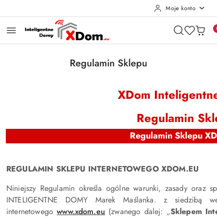
Moje konto
Przejdź do treści głównej
Przejdź do wyszukiwarki
Przejdź do moje konto
Przejdź do menu głównego
Przejdź do stopki
Regulamin Sklepu
XDom Inteligent
Regulamin Skl
Regulamin Sklepu X
REGULAMIN SKLEPU INTERNETOWEGO XDOM.EU
Niniejszy Regulamin określa ogólne warunki, zasady oraz
INTELIGENTNE DOMY Marek Maślanka. z siedzibą we 
internetowego
www.xdom.eu
(zwanego dalej: „
Sklepem Int