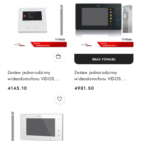
BRAK TOWARU
Zestaw jednorodzinny
Zestaw jednorodzinny
wideodomofonu VIDOS.
wideodomofonu VIDOS.
Słupek z wideodomofonem.
Słupek z wideodomofonem.
4145.10
4981.50
Cena:
Cena:
Monitor 4'' S1201-
Monitor 7'' S1201-SP_M1021B
SP_M1022W