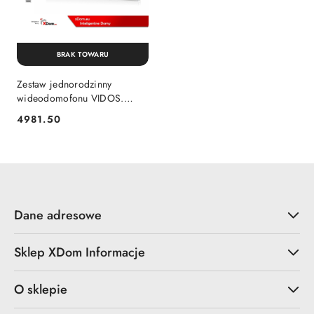
BRAK TOWARU
Zestaw jednorodzinny
wideodomofonu VIDOS.
Słupek z wideodomofonem.
4981.50
Cena:
Monitor 7'' S1201-
SP_M1021W
Dane adresowe
Sklep XDom Informacje
O sklepie