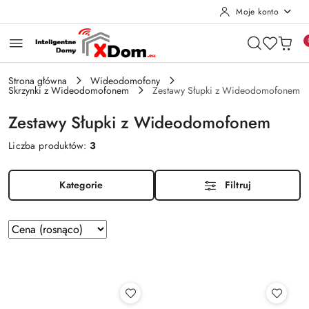
Moje konto
Przejdź do treści głównej
Przejdź do wyszukiwarki
Przejdź do moje konto
Przejdź do menu głównego
Przejdź do stopki
Strona główna
Wideodomofony
Skrzynki z Wideodomofonem
Zestawy Słupki z Wideodomofonem
Zestawy Słupki z Wideodomofonem
Liczba produktów:
3
Kategorie
Filtruj
Zastosowano
Sortuj
według
sortowanie:
Cena
(rosnąco).