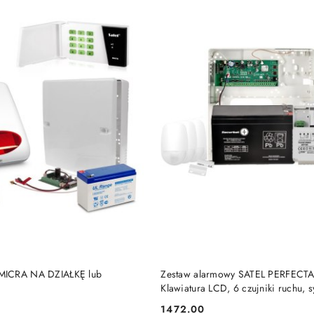
BRAK TOWARU
BRAK TOWARU
MICRA NA DZIAŁKĘ lub
Zestaw alarmowy SATEL PERFECTA
Klawiatura LCD, 6 czujniki ruchu, s
zewnętrzny, powiadomienie GSM
1472.00