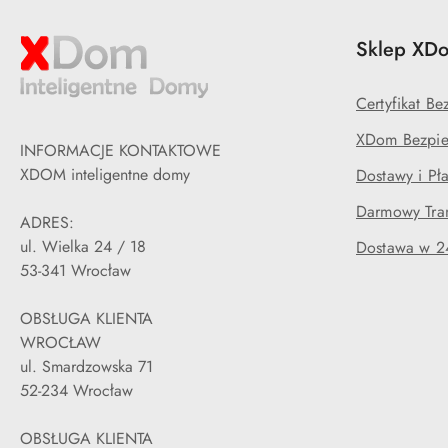
Sklep XDo
Certyfikat B
XDom Bezpie
INFORMACJE KONTAKTOWE
XDOM inteligentne domy
Dostawy i Pła
Darmowy Tran
ADRES:
ul. Wielka 24 / 18
Dostawa w 2
53-341 Wrocław
OBSŁUGA KLIENTA
WROCŁAW
ul. Smardzowska 71
52-234 Wrocław
OBSŁUGA KLIENTA