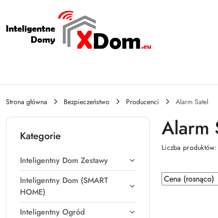
Przejdź do treści głównej
Przejdź do wyszukiwarki
Przejdź do moje konto
Przejdź do menu głównego
Przejdź do stopki
Strona główna
Bezpieczeństwo
Producenci
Alarm Satel
Alarm 
Kategorie
Liczba produktów
Inteligentny Dom Zestawy
Zastosowano
Sortuj
Inteligentny Dom (SMART
według
sortowanie:
HOME)
Cena
Inteligentny Ogród
(rosnąco).