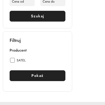
Szukaj
Filtruj
Producent
Producent:
SATEL
Pokaż