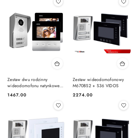
Zestaw dwu rodzinny
Zestaw wideodomofonowy
wideodomofonu natynkowego
M670BS2 + S36 VIDOS
Eura VDA-23A3 VDA-19A3
1467.00
2274.00
Cena:
Cena: