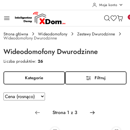
Moje konto
Przejdź do treści głównej
Przejdź do wyszukiwarki
Przejdź do moje konto
Przejdź do menu głównego
Przejdź do stopki
Strona główna
Wideodomofony
Zestawy Dwurodzinne
Wideodomofony Dwurodzinne
Wideodomofony Dwurodzinne
Liczba produktów:
26
Kategorie
Filtruj
Zastosowano
Sortuj
według
sortowanie:
Cena
(rosnąco).