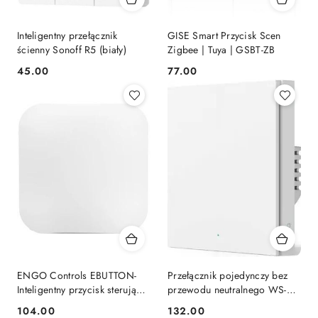
Inteligentny przełącznik
GISE Smart Przycisk Scen
ścienny Sonoff R5 (biały)
Zigbee | Tuya | GSBT-ZB
45.00
77.00
Cena:
Cena:
ENGO Controls EBUTTON-
Przełącznik pojedynczy bez
Inteligentny przycisk sterujący
przewodu neutralnego WS-
Smart Button, 3-funkcyjny,
EUK01 Aqara
104.00
132.00
ZigBee