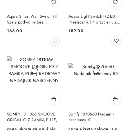
Aqara Smart Wall Switch H1
Aqara Light Switch H2 EU |
Szary podwójny bez
Przełącznik | 4 przyciski, 2
przewodu neutralnego
kanały, offline WS-K08D
163.00
189.00
Cena:
Cena:
SOMFY 1811066 SMOOVE
Somfy 1870560 Nadajnik
ORIGIN IO Z RAMKĄ PURE,
naścienny IO
RADIOWY NADAJNIK
cena ukryta zaloguj się
cena ukryta zaloguj się