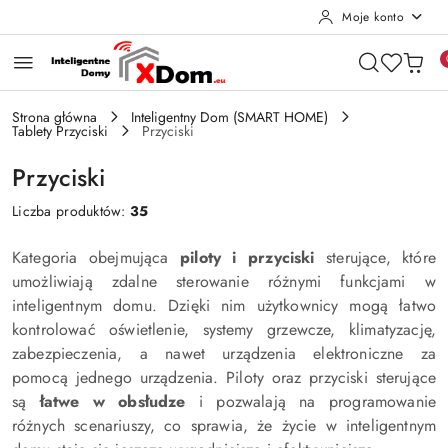
Moje konto
Przejdź do treści głównej
Przejdź do wyszukiwarki
Przejdź do moje konto
Przejdź do menu głównego
Przejdź do stopki
Strona główna
Inteligentny Dom (SMART HOME)
Tablety Przyciski
Przyciski
Przyciski
Liczba produktów:
35
Kategoria obejmująca
piloty i przyciski
sterujące, które
umożliwiają zdalne sterowanie różnymi funkcjami w
inteligentnym domu. Dzięki nim użytkownicy mogą łatwo
kontrolować oświetlenie, systemy grzewcze, klimatyzację,
zabezpieczenia, a nawet urządzenia elektroniczne za
pomocą jednego urządzenia. Piloty oraz przyciski sterujące
są
łatwe w obsłudze
i pozwalają na programowanie
różnych scenariuszy, co sprawia, że życie w inteligentnym