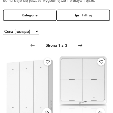
domu staje się jeszcze wygodniejsze i efektywniejsze.
Kategorie
Filtruj
Zastosowano
Sortuj
według
sortowanie:
Cena
(rosnąco).