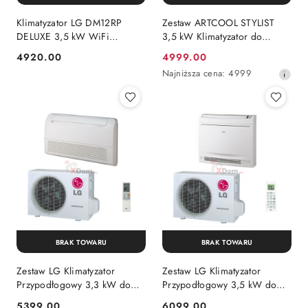
Klimatyzator LG DM12RP
Zestaw ARTCOOL STYLIST
DELUXE 3,5 kW WiFi
3,5 kW Klimatyzator do
pomieszczenie 35m2
pomieszczenia max 35m2
4920.00
4999.00
Cena:
Cena
Najniższa
Najniższa cena:
4999
promocyjna:
cena
z
30
dni
przed
obniżką
BRAK TOWARU
BRAK TOWARU
Zestaw LG Klimatyzator
Zestaw LG Klimatyzator
Przypodłogowy 3,3 kW do
Przypodłogowy 3,5 kW do
pomieszczenia max 35m2
pomieszczenia max 35m2
5399.00
6099.00