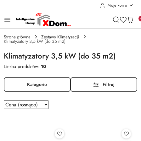
Moje konto
Przejdź do treści głównej
Przejdź do wyszukiwarki
Przejdź do moje konto
Przejdź do menu głównego
Przejdź do stopki
Strona główna
Zestawy Klimatyzacji
Klimatyzatory 3,5 kW (do 35 m2)
Klimatyzatory 3,5 kW (do 35 m2)
Liczba produktów:
10
Kategorie
Filtruj
Zastosowano
Sortuj
według
sortowanie:
Cena
(rosnąco).