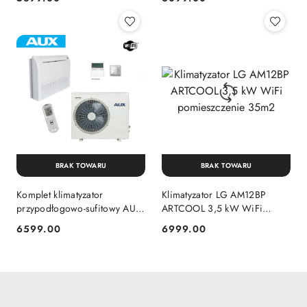
Cena:
Cena:
BRAK TOWARU
BRAK TOWARU
Komplet klimatyzator
Klimatyzator LG AM12BP
przypodłogowo-sufitowy AUX
ARTCOOL 3,5 kW WiFi
5,1 kW ALCF-H18/4DR1H do
pomieszczenie 35m2
6599.00
6999.00
Cena:
Cena:
pokoju max 35m2