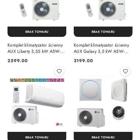
BRAK TOWARU
BRAK TOWARU
Komplet klimatyzator ścienny
Komplet klimatyzator ścienny
AUX Liberty 3,55 kW ASW-
AUX Galaxy 3,5 kW ASW-
H12A4/LHR1DI-EU do pokoju
H12C4/LAR1DI-RU do pokoju
2599.00
3199.00
Cena:
Cena:
max 35m2
max 35m2
BRAK TOWARU
BRAK TOWARU