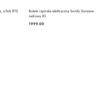
KA
DODAJ DO KOSZYKA
, silnik RTS
Roleta rzymska elektryczna Somfy Sonesse
radiowy IO
1999.00
Cena: