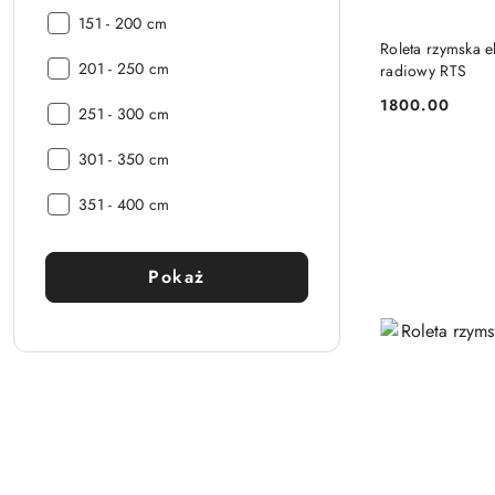
Szerokość:
Wybierz
151 - 200 cm
Szerokość:
Roleta rzymska 
Wybierz
201 - 250 cm
radiowy RTS
Szerokość:
1800.00
Wybierz
251 - 300 cm
Cena:
Szerokość:
Wybierz
301 - 350 cm
Szerokość:
Wybierz
351 - 400 cm
Szerokość:
Pokaż