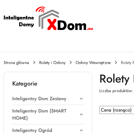
Przejdź do treści głównej
Przejdź do wyszukiwarki
Przejdź do moje konto
Przejdź do menu głównego
Przejdź do stopki
Strona główna
Rolety i Osłony
Osłony Wewnętrzne
Rolety 
Rolety
Kategorie
Liczba produktów
Inteligentny Dom Zestawy
Zastosowano
Sortuj
Inteligentny Dom (SMART
według
sortowanie:
HOME)
Cena
Inteligentny Ogród
(rosnąco).