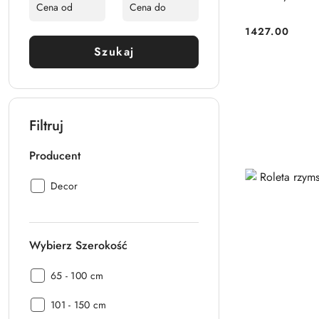
1427.00
Cena:
Szukaj
Filtruj
Producent
Producent:
Decor
Wybierz Szerokość
Wybierz
65 - 100 cm
Szerokość:
Wybierz
101 - 150 cm