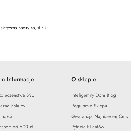
DODAJ DO KOSZYKA
ektryczna bateryjna, silnik
m Informacje
O sklepie
ezpieczeństwa SSL
Inteligentny Dom Blog
czne Zakupy
Regulamin Sklepu
tności
Gwarancja Najniżeszej Ceny
sport od 600 zł
Pytania Klientów