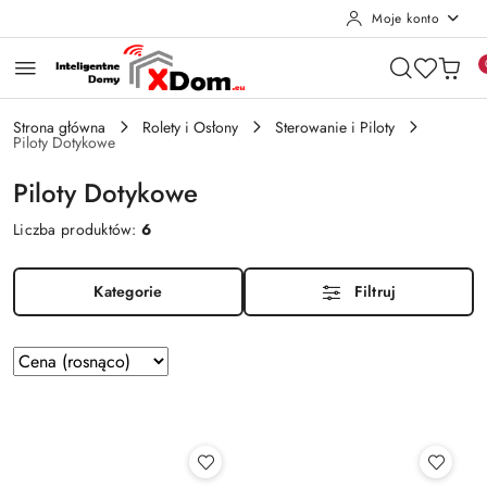
Moje konto
Przejdź do treści głównej
Przejdź do wyszukiwarki
Przejdź do moje konto
Przejdź do menu głównego
Przejdź do stopki
Strona główna
Rolety i Osłony
Sterowanie i Piloty
Piloty Dotykowe
Piloty Dotykowe
Liczba produktów:
6
Kategorie
Filtruj
Zastosowano
Sortuj
według
sortowanie:
Cena
(rosnąco).