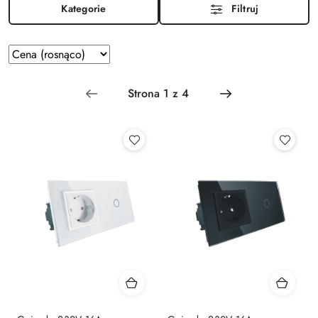
Kategorie
Filtruj
Zastosowano
Sortuj
według
sortowanie:
Cena
(rosnąco).