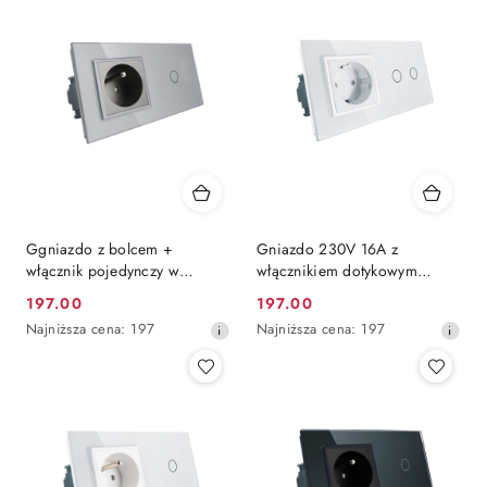
Ggniazdo z bolcem +
Gniazdo 230V 16A z
włącznik pojedynczy w
włącznikiem dotykowym
jednym panelu 701GFR Szary
podwójnym LIVOLO | 702G |
197.00
197.00
Cena
Cena
Biały
Najniższa
Najniższa
Najniższa cena:
197
Najniższa cena:
197
promocyjna:
promocyjna:
cena
cena
z
z
30
30
dni
dni
przed
przed
obniżką
obniżką