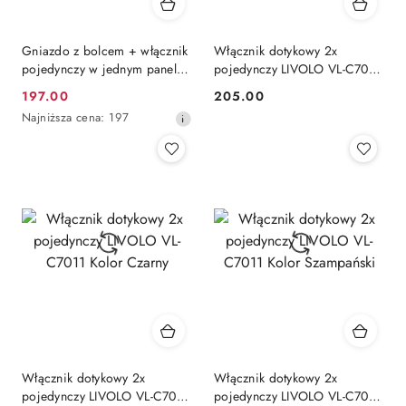
Gniazdo z bolcem + włącznik
Włącznik dotykowy 2x
pojedynczy w jednym panelu
pojedynczy LIVOLO VL-C7011
701GFR Szampański
Kolor Biały
197.00
205.00
Cena
Cena:
Najniższa
Najniższa cena:
197
promocyjna:
cena
z
30
dni
przed
obniżką
Włącznik dotykowy 2x
Włącznik dotykowy 2x
pojedynczy LIVOLO VL-C7011
pojedynczy LIVOLO VL-C7011