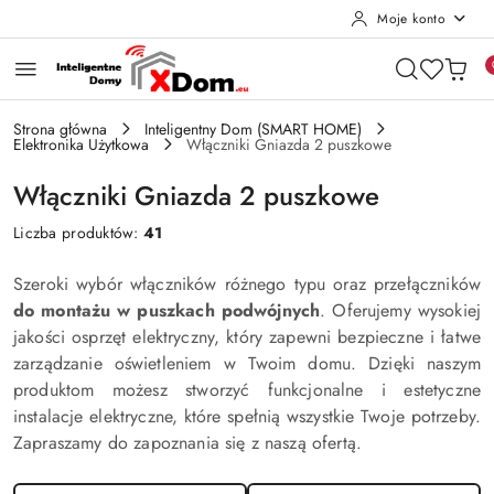
Moje konto
Przejdź do treści głównej
Przejdź do wyszukiwarki
Przejdź do moje konto
Przejdź do menu głównego
Przejdź do stopki
Strona główna
Inteligentny Dom (SMART HOME)
Elektronika Użytkowa
Włączniki Gniazda 2 puszkowe
Włączniki Gniazda 2 puszkowe
Liczba produktów:
41
Szeroki wybór włączników różnego typu oraz przełączników
do montażu w puszkach podwójnych
. Oferujemy wysokiej
jakości osprzęt elektryczny, który zapewni bezpieczne i łatwe
zarządzanie oświetleniem w Twoim domu. Dzięki naszym
produktom możesz stworzyć funkcjonalne i estetyczne
instalacje elektryczne, które spełnią wszystkie Twoje potrzeby.
Zapraszamy do zapoznania się z naszą ofertą.