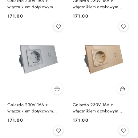
Gniazdo 230V 16A z
Gniazdo 230V 16A z
włącznikiem dotykowym
włącznikiem dotykowym
pojedynczym LIVOLO | 701G |
pojedynczym LIVOLO | 701G |
171.00
171.00
Cena:
Cena:
Biały
Czarny
Gniazdo 230V 16A z
Gniazdo 230V 16A z
włącznikiem dotykowym
włącznikiem dotykowym
pojedynczym LIVOLO 701G
pojedynczym LIVOLO 701G
171.00
171.00
Cena:
Cena:
Stalowo szary
Szampański