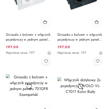
Gniazdo z bolcem + włącznik
Gniazdo z bolcem + włącznik
pojedynczy w jednym panelu
pojedynczy w jednym panelu
701GFR Biały
701GFR Czarny
197.00
197.00
Cena
Cena
Najniższa
Najniższa
Najniższa cena:
197
Najniższa cena:
197
promocyjna:
promocyjna:
cena
cena
z
z
30
30
dni
dni
przed
przed
obniżką
obniżką