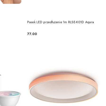
KA
DODAJ DO KOSZYKA
Pasek LED przedłużenie 1m RLSE-K01D Aqara
77.00
Cena: