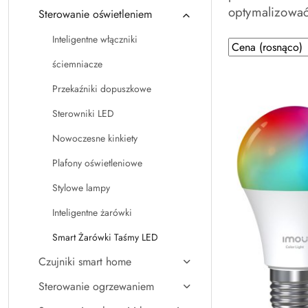
optymalizować
Sterowanie oświetleniem
Inteligentne włączniki
Zastosowano
Sortuj
według
sortowanie:
ściemniacze
Cena
Przekaźniki dopuszkowe
(rosnąco).
Sterowniki LED
Nowoczesne kinkiety
Plafony oświetleniowe
Stylowe lampy
Inteligentne żarówki
Smart Żarówki Taśmy LED
Czujniki smart home
Sterowanie ogrzewaniem