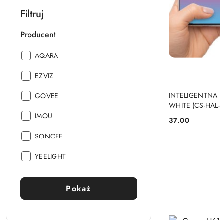
Filtruj
Producent
Producent:
AQARA
Producent:
EZVIZ
Producent:
INTELIGENTNA 
GOVEE
WHITE (CS-HAL
Producent:
IMOU
37.00
Cena:
Producent:
SONOFF
Producent:
YEELIGHT
Pokaż