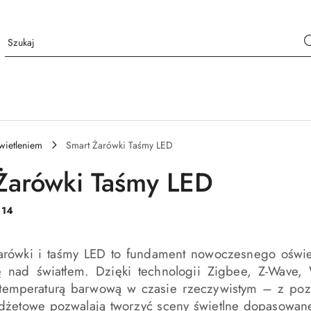
wietleniem
Smart Żarówki Taśmy LED
Żarówki Taśmy LED
:
14
żarówki i taśmy LED to fundament nowoczesnego oświe
ę nad światłem. Dzięki technologii Zigbee, Z-Wave,
 temperaturą barwową w czasie rzeczywistym – z pozi
żetowe pozwalają tworzyć sceny świetlne dopasowane 