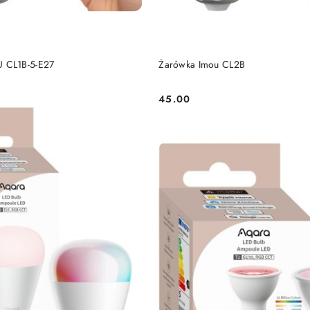
DODAJ DO KOSZYKA
DODAJ DO KOSZY
CL1B-5-E27
Żarówka Imou CL2B
45.00
Cena: