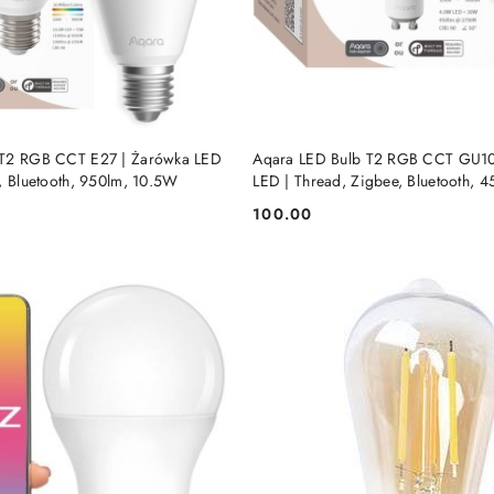
DODAJ DO KOSZYKA
DODAJ DO KOSZY
 T2 RGB CCT E27 | Żarówka LED
Aqara LED Bulb T2 RGB CCT GU10
, Bluetooth, 950lm, 10.5W
LED | Thread, Zigbee, Bluetooth, 
100.00
Cena: