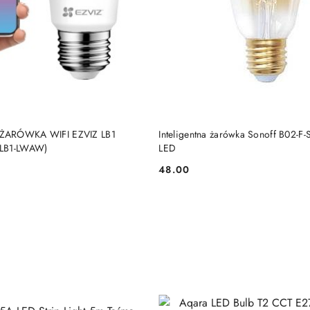
BRAK TOWARU
BRAK TOWARU
ŻARÓWKA WIFI EZVIZ LB1
Inteligentna żarówka Sonoff B02-F-
-LB1-LWAW)
LED
48.00
Cena: