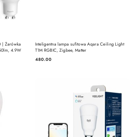
KA
DODAJ DO KOSZYKA
 | Żarówka
Inteligentna lampa sufitowa Aqara Ceiling Light
450lm, 4.9W
T1M RGBIC, Zigbee, Matter
480.00
Cena: