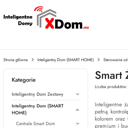
Przejdź do treści głównej
Przejdź do wyszukiwarki
Przejdź do moje konto
Przejdź do menu głównego
Przejdź do stopki
Strona główna
Inteligentny Dom (SMART HOME)
Sterowanie oś
Smart 
Kategorie
Liczba produktów
Inteligentny Dom Zestawy
Inteligentne 
Inteligentny Dom (SMART
pełną kontrol
HOME)
kolorem oraz
Centrale Smart Dom
premium i bud