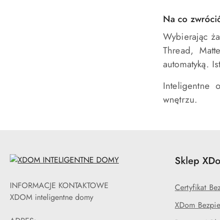
Na co zwróci
Wybierając ża
Thread, Matt
automatyką. I
Inteligentne
wnętrzu.
Sklep XDo
INFORMACJE KONTAKTOWE
Certyfikat B
XDOM inteligentne domy
XDom Bezpie