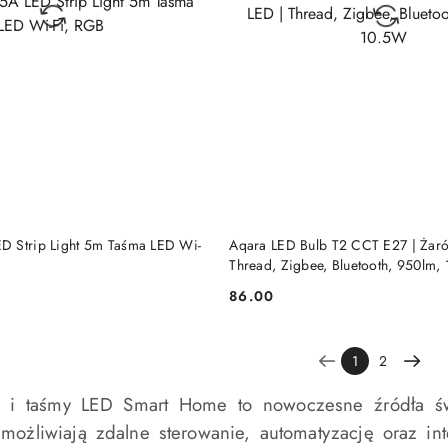
BRAK TOWARU
BRAK TOWARU
D Strip Light 5m Taśma LED Wi-
Aqara LED Bulb T2 CCT E27 | Żar
Thread, Zigbee, Bluetooth, 950lm,
86.00
Cena:
1
2
t i taśmy LED Smart Home to nowoczesne źródła świa
Umożliwiają zdalne sterowanie, automatyzację oraz i