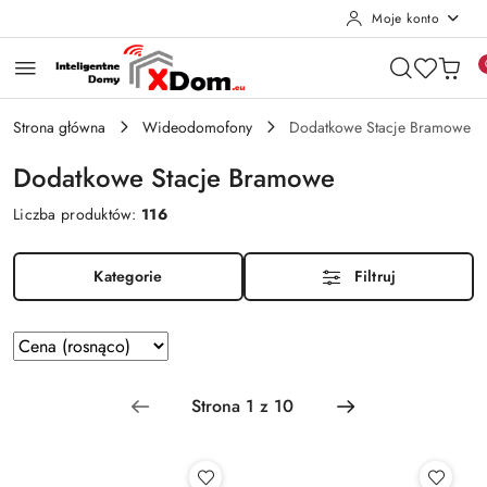
Moje konto
Przejdź do treści głównej
Przejdź do wyszukiwarki
Przejdź do moje konto
Przejdź do menu głównego
Przejdź do stopki
Strona główna
Wideodomofony
Dodatkowe Stacje Bramowe
Dodatkowe Stacje Bramowe
Liczba produktów:
116
Kategorie
Filtruj
Zastosowano
Sortuj
według
sortowanie:
Cena
(rosnąco).