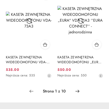
30
30
dni
dni
przed
przed
obniżką
obniżką
KASETA ZEWNĘTRZNA
KASETA ZEWNĘTRZNA
WIDEODOMOFONU VDA-
WIDEODOMOFONU „EURA"
73A3
VDA-21A3 ''EURA
535.00
550.00
Cena
Cena
CONNECT'' - jednorodzinna
Najniższa
Najniższa
Najniższa cena:
535
Najniższa cena:
550
promocyjna:
promocyjna:
cena
cena
z
z
30
30
dni
dni
przed
przed
obniżką
obniżką