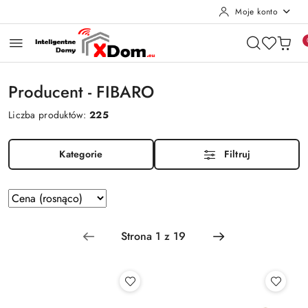
Moje konto
Przejdź do treści głównej
Przejdź do wyszukiwarki
Przejdź do moje konto
Przejdź do menu głównego
Przejdź do stopki
Producent - FIBARO
Liczba produktów:
225
Kategorie
Filtruj
Zastosowano
Sortuj
według
sortowanie:
Cena
(rosnąco).