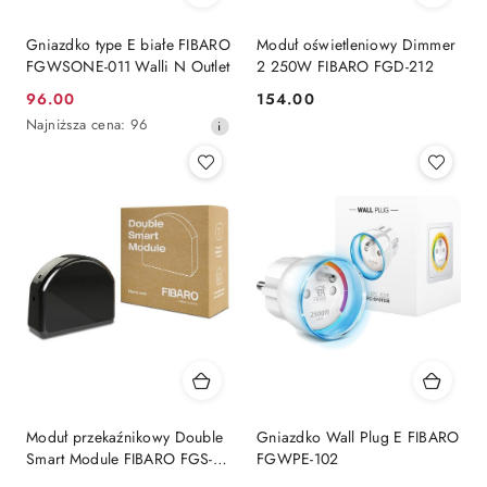
Gniazdko type E białe FIBARO
Moduł oświetleniowy Dimmer
FGWSONE-011 Walli N Outlet
2 250W FIBARO FGD-212
96.00
154.00
Cena
Cena:
Najniższa
Najniższa cena:
96
promocyjna:
cena
z
30
dni
przed
obniżką
Moduł przekaźnikowy Double
Gniazdko Wall Plug E FIBARO
Smart Module FIBARO FGS-
FGWPE-102
224