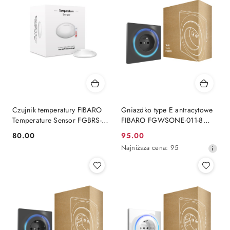
Czujnik temperatury FIBARO
Gniazdko type E antracytowe
Temperature Sensor FGBRS-
FIBARO FGWSONE-011-8
001
Walli N Outlet
80.00
95.00
Cena:
Cena
Najniższa
Najniższa cena:
95
promocyjna:
cena
z
30
dni
przed
obniżką