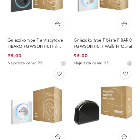
Gniazdko type F antracytowe
Gniazdko type F białe FIBARO
FIBARO FGWSONF-011-8
FGWSONF-011 Walli N Outlet
Walli N Outlet
95.00
95.00
Cena
Cena
Najniższa
Najniższa
Najniższa cena:
95
Najniższa cena:
95
promocyjna:
promocyjna:
cena
cena
z
z
30
30
dni
dni
przed
przed
obniżką
obniżką