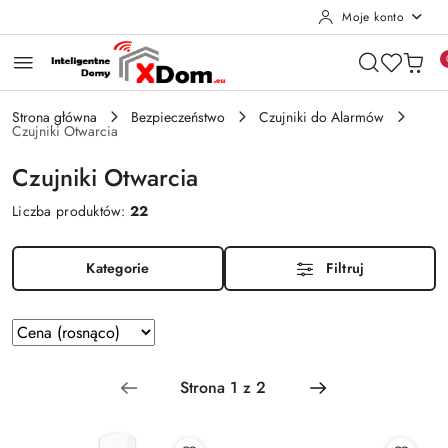
Moje konto
Przejdź do treści głównej
Przejdź do wyszukiwarki
Przejdź do moje konto
Przejdź do menu głównego
Przejdź do stopki
Strona główna
Bezpieczeństwo
Czujniki do Alarmów
Czujniki Otwarcia
Czujniki Otwarcia
Liczba produktów:
22
Kategorie
Filtruj
Zastosowano
Sortuj
według
sortowanie:
Cena
(rosnąco).