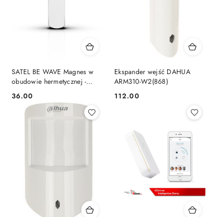
SATEL BE WAVE Magnes w
Ekspander wejść DAHUA
obudowie hermetycznej -
ARM310-W2(868)
biały OPXM ABAX2
36.00
112.00
Cena:
Cena: