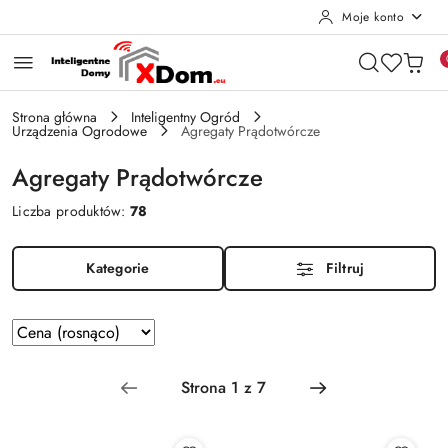
Moje konto
Przejdź do treści głównej
Przejdź do wyszukiwarki
Przejdź do moje konto
Przejdź do menu głównego
Przejdź do stopki
Strona główna
Inteligentny Ogród
Urządzenia Ogrodowe
Agregaty Prądotwórcze
Agregaty Prądotwórcze
Liczba produktów:
78
Kategorie
Filtruj
Zastosowano
Sortuj
według
sortowanie:
Cena
(rosnąco).