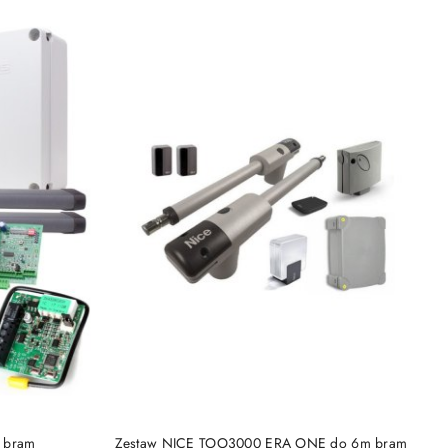
Cena:
KA
DODAJ DO KOSZYKA
m bram
Zestaw NICE TOO3000 ERA ONE do 6m bram