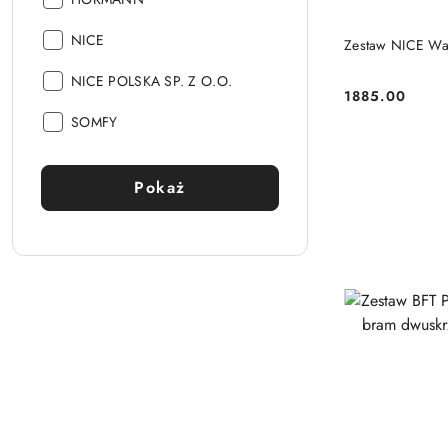
Producent:
NICE
Zestaw NICE Wa
Producent:
NICE POLSKA SP. Z O.O.
1885.00
Cena:
Producent:
SOMFY
Pokaż