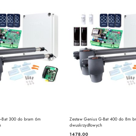
DODAJ DO KOSZYKA
DODAJ DO KOSZY
G-Bat 300 do bram 6m
Zestaw Genius G-Bat 400 do 8m b
h
dwuskrzydłowych
1478.00