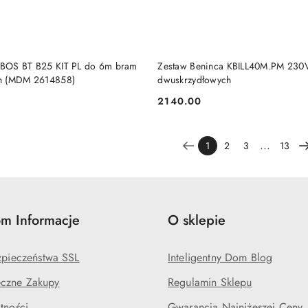
DODAJ DO KOSZYKA
DODAJ DO KOSZY
BOS BT B25 KIT PL do 6m bram
Zestaw Beninca KBILL40M.PM 230
h (MDM 2614858)
dwuskrzydłowych
2140.00
Cena:
...
1
2
3
13
m Informacje
O sklepie
ezpieczeństwa SSL
Inteligentny Dom Blog
czne Zakupy
Regulamin Sklepu
tności
Gwarancja Najniżeszej Ceny