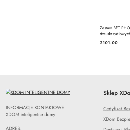
Zestaw BFT PHO
dwuskrzydłowyc
2101.00
Cena:
Sklep XDo
INFORMACJE KONTAKTOWE
Certyfikat B
XDOM inteligentne domy
XDom Bezpie
ADRES:
Dostawy i Pła