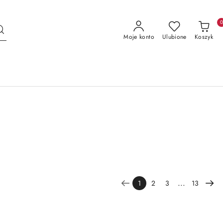
Moje konto
Ulubione
Koszyk
...
1
2
3
13