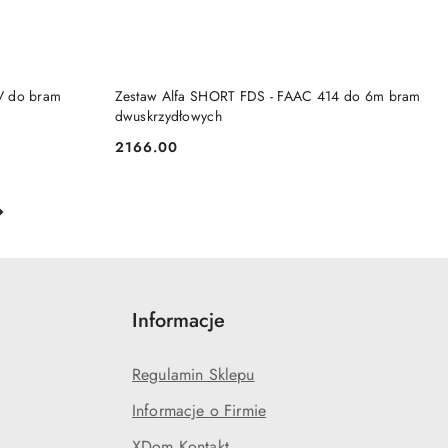
KA
DODAJ DO KOSZYKA
V do bram
Zestaw Alfa SHORT FDS - FAAC 414 do 6m bram
dwuskrzydłowych
2166.00
Cena:
Informacje
Regulamin Sklepu
Informacje o Firmie
XDom Kontakt