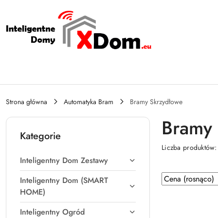
Przejdź do treści głównej
Przejdź do wyszukiwarki
Przejdź do moje konto
Przejdź do menu głównego
Przejdź do stopki
Strona główna
Automatyka Bram
Bramy Skrzydłowe
Bramy 
Kategorie
Liczba produktów
Inteligentny Dom Zestawy
Zastosowano
Sortuj
Inteligentny Dom (SMART
według
sortowanie:
HOME)
Cena
Inteligentny Ogród
(rosnąco).