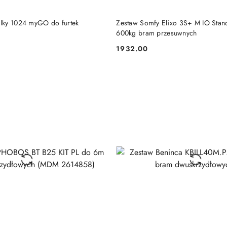
DODAJ DO KOSZYKA
DODAJ DO KOSZY
lky 1024 myGO do furtek
Zestaw Somfy Elixo 3S+ M IO Stan
600kg bram przesuwnych
1932.00
Cena: