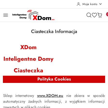
Moje konto
Przejdź do treści głównej
Przejdź do wyszukiwarki
Przejdź do moje konto
Przejdź do menu głównego
Przejdź do stopki
Ciasteczka Informacja
XDom
Inteligentne Domy
Ciasteczka
Polityka Cookies
Sklep internetowy
www.XDOM.eu
nie zbiera w sposób
automatyczny żadnych informacji, z wyjątkiem informacji
zawartych w plikach cookies.