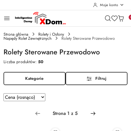
Moje konto
Przejdź do treści głównej
Przejdź do wyszukiwarki
Przejdź do moje konto
Przejdź do menu głównego
Przejdź do stopki
Strona główna
Rolety i Osłony
Napędy Rolet Zewnętrznych
Rolety Sterowane Przewodowo
Rolety Sterowane Przewodowo
Liczba produktów:
50
Kategorie
Filtruj
Zastosowano
Sortuj
według
sortowanie:
Cena
(rosnąco).