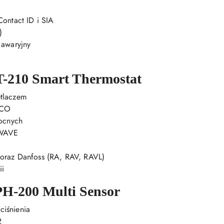
ontact ID i SIA
)
 awaryjny
210 Smart Thermostat
tlaczem
ECO
nocnych
 WAVE
oraz Danfoss (RA, RAV, RAVL)
ii
-200 Multi Sensor
ciśnienia
2