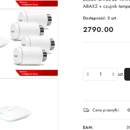
ABAX2 + czujnik tempe
Dostępność:
3
szt.
cena:
2790.00
Ilość
szt.
Dostępność
Cena przesyłki:
i
dostawa
EAN:
5