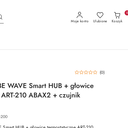
Moje konto
Ulubione
Koszyk
(0)
BE WAVE Smart HUB + głowice
e ART-210 ABAX2 + czujnik
-200
 Smart HUB + głowice termostatyczne ART-210