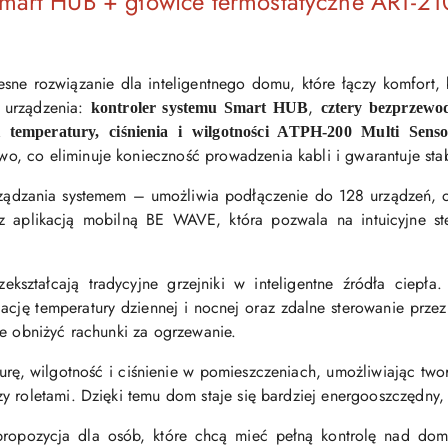
art HUB + głowice termostatyczne ART-21
ne rozwiązanie dla inteligentnego domu, które łączy komfort, 
 urządzenia:
,
kontroler systemu Smart HUB
cztery bezprzewo
i temperatury, ciśnienia i wilgotności ATPH-200 Multi Senso
, co eliminuje konieczność prowadzenia kabli i gwarantuje stab
rządzania systemem – umożliwia podłączenie do 128 urządzeń, 
ę z aplikacją mobilną BE WAVE, która pozwala na intuicyjne st
ekształcają tradycyjne grzejniki w inteligentne źródła ciepła
ję temperatury dziennej i nocnej oraz zdalne sterowanie przez
ie obniżyć rachunki za ogrzewanie.
rę, wilgotność i ciśnienie w pomieszczeniach, umożliwiając twor
y roletami. Dzięki temu dom staje się bardziej energooszczędny,
opozycja dla osób, które chcą mieć pełną kontrolę nad dome