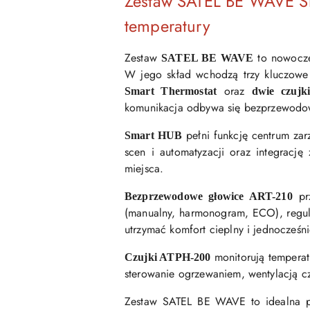
Zestaw SATEL BE WAVE Sm
temperatury
Zestaw
to nowoczes
SATEL BE WAVE
W jego skład wchodzą trzy kluczowe
oraz
Smart Thermostat
dwie czujk
komunikacja odbywa się bezprzewodowo
pełni funkcję centrum za
Smart HUB
scen i automatyzacji oraz integracj
miejsca.
prz
Bezprzewodowe głowice ART-210
(manualny, harmonogram, ECO), regulac
utrzymać komfort cieplny i jednocześn
monitorują temperatu
Czujki ATPH-200
sterowanie ogrzewaniem, wentylacją cz
Zestaw SATEL BE WAVE to idealna pr