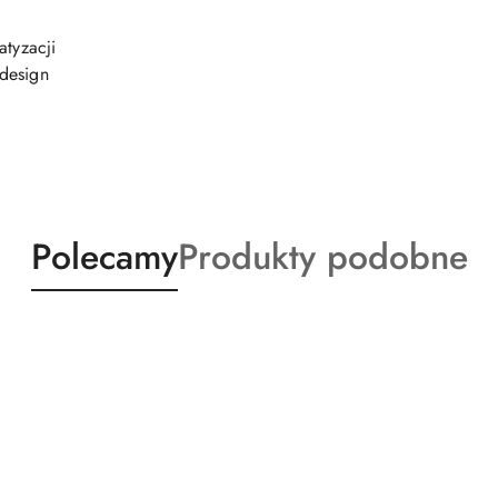
atyzacji
design
Produkty
Produkty
Polecamy
Produkty podobne
o
o
statusie:
statusie: