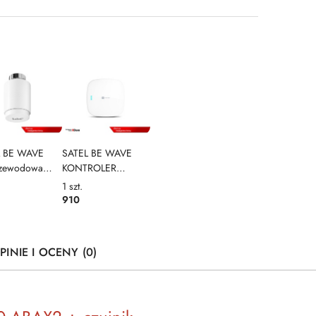
L BE WAVE
SATEL BE WAVE
rzewodowa
KONTROLER
ca
SYSTEMU SMART
1
szt.
statyczna Smart
HUB
910
ostat ART-210
2
PINIE I OCENY (0)