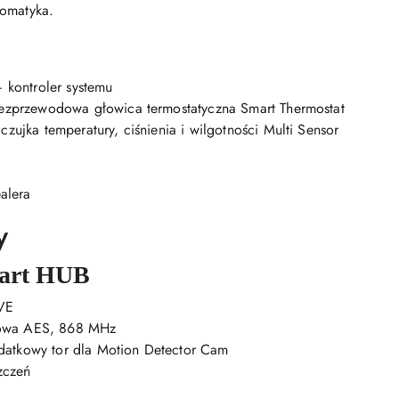
tomatyka.
kontroler systemu
przewodowa głowica termostatyczna Smart Thermostat
ka temperatury, ciśnienia i wilgotności Multi Sensor
alera
y
art HUB
VE
iowa AES, 868 MHz
datkowy tor dla Motion Detector Cam
zczeń