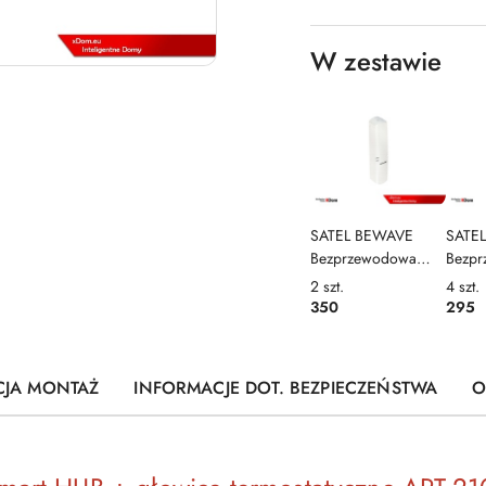
W zestawie
SATEL BEWAVE
SATE
Bezprzewodowa
Bezp
czujka temperatury,
głowi
2
szt.
4
szt.
ciśnienia i
termo
350
295
wilgotności - biała
Therm
Multi Sensor ATPH-
ABAX
200
CJA MONTAŻ
INFORMACJE DOT. BEZPIECZEŃSTWA
O