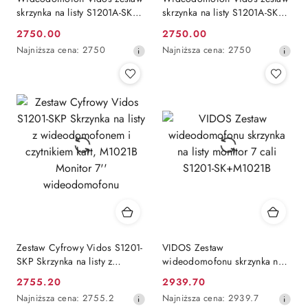
skrzynka na listy S1201A-SKP
skrzynka na listy S1201A-SKP
M1021B-2
M1021W-2
2750.00
2750.00
Cena
Cena
Najniższa
Najniższa
Najniższa cena:
2750
Najniższa cena:
2750
promocyjna:
promocyjna:
cena
cena
z
z
30
30
dni
dni
przed
przed
obniżką
obniżką
Zestaw Cyfrowy Vidos S1201-
VIDOS Zestaw
SKP Skrzynka na listy z
wideodomofonu skrzynka na
wideodomofonem i
listy monitor 7 cali S1201-
2755.20
2939.70
Cena
Cena
czytnikiem kart, M1021B
SK+M1021B
Najniższa
Najniższa
Najniższa cena:
2755.2
Najniższa cena:
2939.7
Monitor 7'' wideodomofonu
promocyjna:
promocyjna: