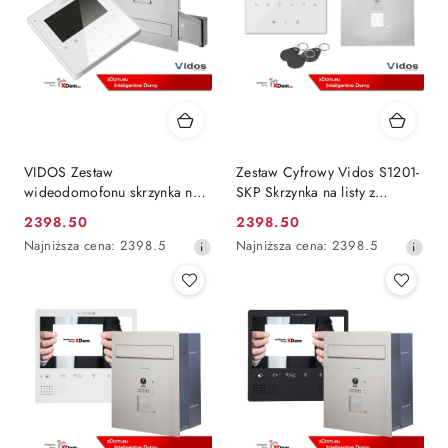
VIDOS Zestaw
Zestaw Cyfrowy Vidos S1201-
wideodomofonu skrzynka na
SKP Skrzynka na listy z
listy monitor 3,5 S1201-
wideodomofonem i
2398.50
2398.50
Cena
Cena
SK+M1022W
czytnikiem kart, M1022W
Najniższa
Najniższa
Najniższa cena:
2398.5
Najniższa cena:
2398.5
Monitor 4.3'' wideodomofonu
promocyjna:
promocyjna:
cena
cena
z
z
30
30
dni
dni
przed
przed
obniżką
obniżką