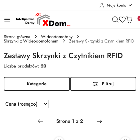
Moje konto
Przejdź do treści głównej
Przejdź do wyszukiwarki
Przejdź do moje konto
Przejdź do menu głównego
Przejdź do stopki
Strona główna
Wideodomofony
Skrzynki z Wideodomofonem
Zestawy Skrzynki z Czytnikiem RFID
Zestawy Skrzynki z Czytnikiem RFID
Liczba produktów:
20
Kategorie
Filtruj
Zastosowano
Sortuj
według
sortowanie:
Cena
(rosnąco).