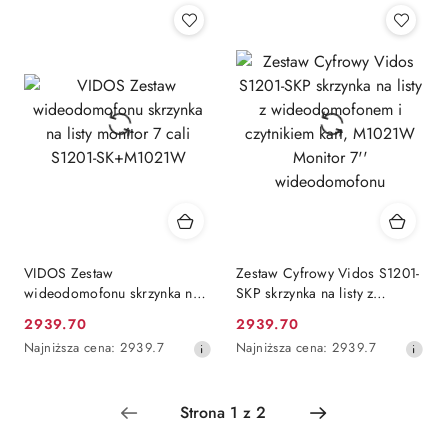
cena
cena
z
z
30
30
dni
dni
przed
przed
obniżką
obniżką
VIDOS Zestaw
Zestaw Cyfrowy Vidos S1201-
wideodomofonu skrzynka na
SKP skrzynka na listy z
listy monitor 7 cali S1201-
wideodomofonem i
2939.70
2939.70
Cena
Cena
SK+M1021W
czytnikiem kart, M1021W
Najniższa
Najniższa
Najniższa cena:
2939.7
Najniższa cena:
2939.7
Monitor 7'' wideodomofonu
promocyjna:
promocyjna:
cena
cena
z
z
30
30
dni
dni
przed
przed