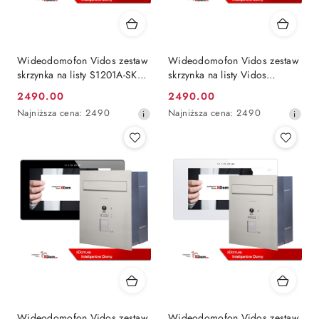
Wideodomofon Vidos zestaw
Wideodomofon Vidos zestaw
skrzynka na listy S1201A-SKP
skrzynka na listy Vidos
M1023W
S1201A-SKP M1023B
2490.00
2490.00
Cena
Cena
Najniższa
Najniższa
Najniższa cena:
2490
Najniższa cena:
2490
promocyjna:
promocyjna:
cena
cena
z
z
30
30
dni
dni
przed
przed
obniżką
obniżką
Wideodomofon Vidos zestaw
Wideodomofon Vidos zestaw