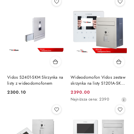
Vidos S2401-SKM Skrzynka na
Wideodomofon Vidos zestaw
listy z wideodomofonem
skrzynka na listy S1201A-SKP
M1022W-2
2300.10
2390.00
Cena:
Cena
Najniższa
Najniższa cena:
2390
promocyjna:
cena
z
30
dni
przed
obniżką