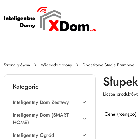
Przejdź do treści głównej
Przejdź do wyszukiwarki
Przejdź do moje konto
Przejdź do menu głównego
Przejdź do stopki
Strona główna
Wideodomofony
Dodatkowe Stacje Bramowe
Słupe
Kategorie
Liczba produktów
Inteligentny Dom Zestawy
Zastosowano
Sortuj
Inteligentny Dom (SMART
według
sortowanie:
HOME)
Cena
Inteligentny Ogród
(rosnąco).