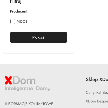
Filtruj
Producent
Producent:
VIDOS
Pokaż
Sklep XDo
Certyfikat B
XDom Bezpie
INFORMACJE KONTAKTOWE