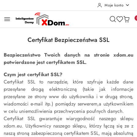
Moje konto
Przejdź do treści głównej
Przejdź do wyszukiwarki
Przejdź do moje konto
Przejdź do menu głównego
Przejdź do stopki
Certyfikat Bezpieczeństwa SSL
Bezpieczeństwo Twoich danych na stronie xdom.eu
potwierdzone jest certyfikatem SSL.
Czym jest certyfikat SSL?
Certyfikat SSL to narzędzie, które szyfruje każde dane
przesyłane drogą elektroniczną (takie jak informacje
przesyłane ze strony www do użytkownika i w drugą stronę,
wiadomości e-mail itp.) pomiędzy serwerem,a użytkownikiem
w celu uniemożliwienia przechwycenia poufnych danych.
Certyfikat SSL gwarantuje wiarygodność naszego sklepu
xdom.eu. Użytkownicy naszego sklepu, którzy łączą się ze z
naszą stroną zabezpieczoną certyfikatem SSL, mają absolutną