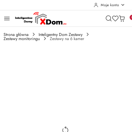
Moje konto
Przejdź do treści głównej
Przejdź do wyszukiwarki
Przejdź do moje konto
Przejdź do menu głównego
Przejdź do opisu produktu
Przejdź do stopki
Strona główna
Inteligentny Dom Zestawy
Zestawy monitoringu
Zestawy na 6 kamer