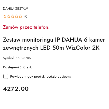
NAZWA
DAHUA ZESTAW
PRODUCENTA:
(0)
Zamów przez telefon.
Zestaw monitoringu IP DAHUA 6 kamer
zewnętrznych LED 50m WizColor 2K
Symbol:
Z53287B6
Dostępność:
0
szt.
Powiadom gdy produkt będzie dostępny
cena:
4272.00