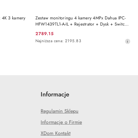
BRAK TOWARU
x 4K 3 kamery
Zestaw monitoringu 4 kamery 4MPx Dahua IPC-
HFW1439TL1-A-IL + Rejestrator + Dysk + Switch
PoE
2789.15
Cena
Najniższa
Najniższa cena:
2195.83
promocyjna:
cena
z
30
dni
przed
obniżką
Informacje
Regulamin Sklepu
Informacje o Firmie
XDom Kontakt