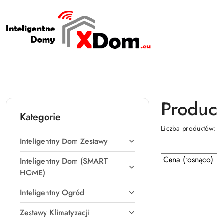
Przejdź do treści głównej
Przejdź do wyszukiwarki
Przejdź do moje konto
Przejdź do menu głównego
Przejdź do stopki
Produ
Kategorie
Liczba produktów
Inteligentny Dom Zestawy
Zastosowano
Sortuj
Inteligentny Dom (SMART
według
sortowanie:
HOME)
Cena
Inteligentny Ogród
(rosnąco).
Zestawy Klimatyzacji