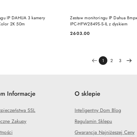
BRAK TOWARU
BRAK TOWARU
ingu IP DAHUA 3 kamery
Zestaw monitoringu IP Dahua 8mp
Color 2K 50m
IPC-HFW2849S-S-IL z dyskiem
2603.00
Cena:
1
2
3
m Informacje
O sklepie
ezpieczeństwa SSL
Inteligentny Dom Blog
czne Zakupy
Regulamin Sklepu
tności
Gwarancja Najniżeszej Ceny