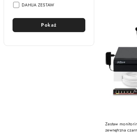
Producent:
DAHUA ZESTAW
Pokaż
Zestaw monitor
zewnętrzna cza