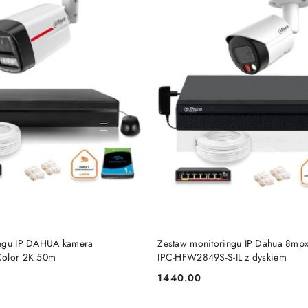
BRAK TOWARU
BRAK TOWARU
ingu IP DAHUA kamera
Zestaw monitoringu IP Dahua 8mp
Color 2K 50m
IPC-HFW2849S-S-IL z dyskiem
1440.00
Cena: