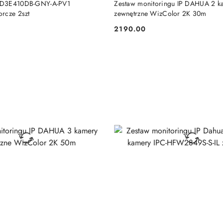
SD3E410DB-GNY-A-PV1
Zestaw monitoringu IP DAHUA 2 k
rcze 2szt
zewnętrzne WizColor 2K 30m
2190.00
Cena: