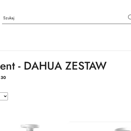
cent - DAHUA ZESTAW
:
30