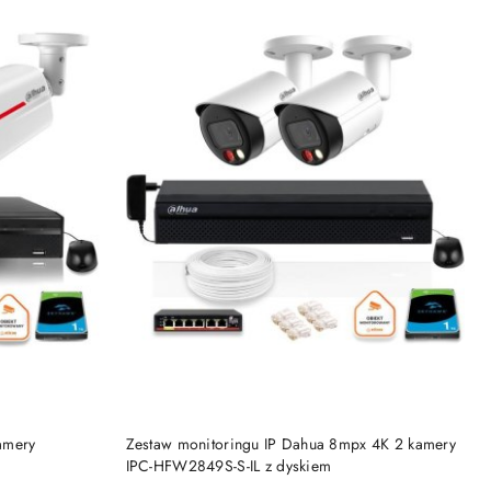
BRAK TOWARU
amery
Zestaw monitoringu IP Dahua 8mpx 4K 2 kamery
IPC-HFW2849S-S-IL z dyskiem