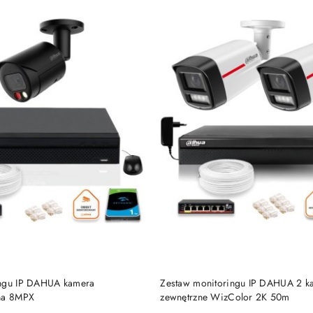
BRAK TOWARU
BRAK TOWARU
ingu IP DAHUA kamera
Zestaw monitoringu IP DAHUA 2 k
rna 8MPX
zewnętrzne WizColor 2K 50m