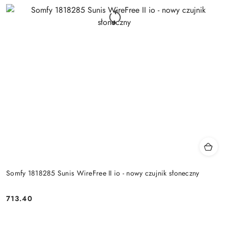
Somfy 1818285 Sunis WireFree II io - nowy czujnik słoneczny
713.40
Cena: