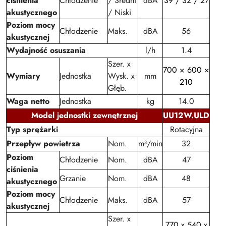
ciśnienia
Chłodzenie
/ Średni
dBA
39 / 32 / 27
akustycznego
/ Niski
Poziom mocy
Chłodzenie
Maks.
dBA
56
akustycznej
Wydajność osuszania
l/h
1.4
Szer. x
700 × 600 ×
Wymiary
Jednostka
Wysk. x
mm
210
Głęb.
Waga netto
Jednostka
kg
14.0
Model jednostki zewnętrznej
UU12W.ULD
Typ sprężarki
Rotacyjna
Przepływ powietrza
Nom.
m³/min
32
Poziom
Chłodzenie
Nom.
dBA
47
ciśnienia
Grzanie
Nom.
dBA
48
akustycznego
Poziom mocy
Chłodzenie
Maks.
dBA
57
akustycznej
Szer. x
770 x 540 x