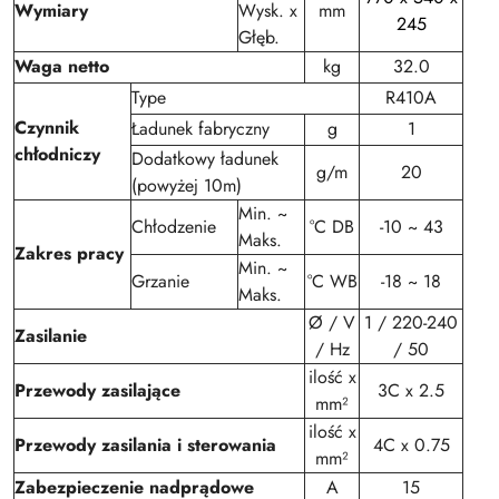
Wymiary
Wysk. x
mm
245
Głęb.
Waga netto
kg
32.0
Type
R410A
Czynnik
Ładunek fabryczny
g
1
chłodniczy
Dodatkowy ładunek
g/m
20
(powyżej 10m)
Min. ~
Chłodzenie
°C DB
-10 ~ 43
Maks.
Zakres pracy
Min. ~
Grzanie
°C WB
-18 ~ 18
Maks.
Ø / V
1 / 220-240
Zasilanie
/ Hz
/ 50
ilość x
Przewody zasilające
3C x 2.5
mm²
ilość x
Przewody zasilania i sterowania
4C x 0.75
mm²
Zabezpieczenie nadprądowe
A
15