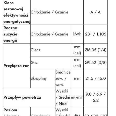
Klasa
sezonowej
Chłodzenie / Grzanie
A / A
efektywności
energetycznej
Roczne
zużycie
Chłodzenie / Grzanie
kWh
231 / 1,105
energii
mm
Ciecz
Ø6.35 (1/4)
(cal)
mm
Gaz
Ø9.52 (3/8)
Przyłącza rur
(cal)
Średnica
Skropliny
zew. /
mm
21.5 / 16.0
wew.
Wysoki
9.0 / 6.9 /
Przepływ powietrza
/ Średni
m³/min
5.2
/ Niski
Poziom
Wysoki