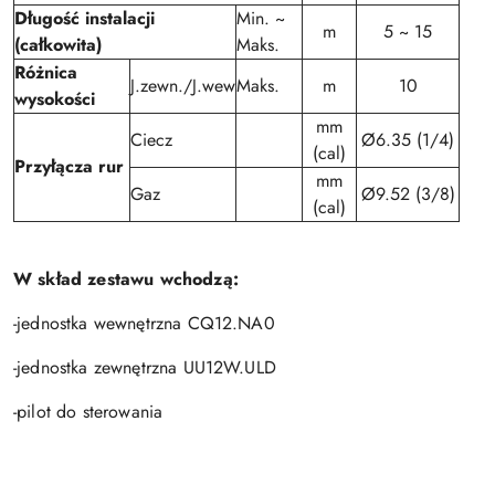
Długość instalacji
Min. ~
m
5 ~ 15
(całkowita)
Maks.
Różnica
J.zewn./J.wew
Maks.
m
10
wysokości
mm
Ciecz
Ø6.35 (1/4)
(cal)
Przyłącza rur
mm
Gaz
Ø9.52 (3/8)
(cal)
W skład zestawu wchodzą:
-jednostka wewnętrzna CQ12.NA0
-jednostka zewnętrzna UU12W.ULD
-pilot do sterowania