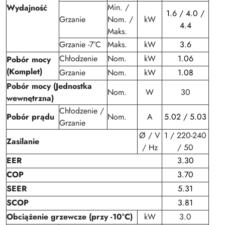
Min. /
Wydajność
1.6 / 4.0 /
Grzanie
Nom. /
kW
4.4
Maks.
Grzanie -7°C
Maks.
kW
3.6
Chłodzenie
Nom.
kW
1.06
Pobór mocy
(Komplet)
Grzanie
Nom.
kW
1.08
Pobór mocy (Jednostka
Nom.
W
30
wewnętrzna)
Chłodzenie /
Pobór prądu
Nom.
A
5.02 / 5.03
Grzanie
Ø / V
1 / 220-240
Zasilanie
/ Hz
/ 50
EER
3.30
COP
3.70
SEER
5.31
SCOP
3.81
Obciążenie grzewcze (przy -10°C)
kW
3.0