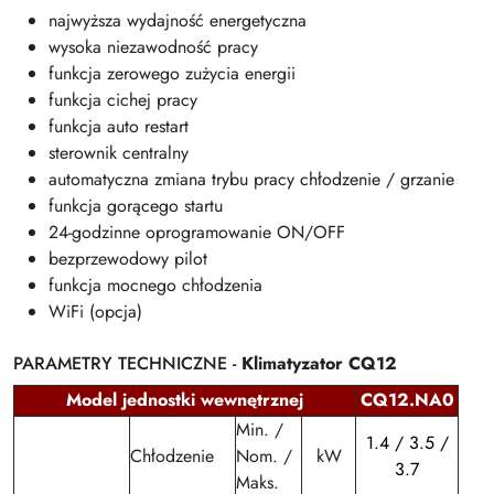
najwyższa wydajność energetyczna
wysoka niezawodność pracy
funkcja zerowego zużycia energii
funkcja cichej pracy
funkcja auto restart
sterownik centralny
automatyczna zmiana trybu pracy chłodzenie / grzanie
funkcja gorącego startu
24-godzinne oprogramowanie ON/OFF
bezprzewodowy pilot
funkcja mocnego chłodzenia
WiFi (opcja)
PARAMETRY TECHNICZNE -
Klimatyzator
CQ12
Model jednostki wewnętrznej
CQ12.NA0
Min. /
1.4 / 3.5 /
Chłodzenie
Nom. /
kW
3.7
Maks.