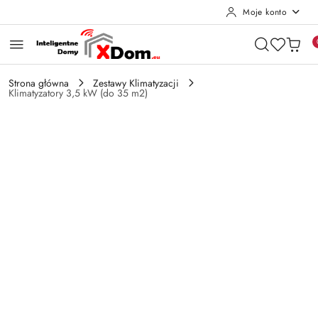
Moje konto
Przejdź do treści głównej
Przejdź do wyszukiwarki
Przejdź do moje konto
Przejdź do menu głównego
Przejdź do opisu produktu
Przejdź do stopki
Strona główna
Zestawy Klimatyzacji
Klimatyzatory 3,5 kW (do 35 m2)