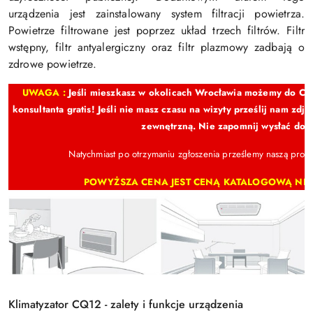
urządzenia jest zainstalowany system filtracji powietrza.
Powietrze filtrowane jest poprzez układ trzech filtrów. Filtr
wstępny, filtr antyalergiczny oraz filtr plazmowy zadbają o
zdrowe powietrze.
UWAGA :
Jeśli mieszkasz w okolicach Wrocławia możemy do Cieb
konsultanta gratis! Jeśli nie masz czasu na wizyty prześlij nam zd
zewnętrzną. Nie zapomnij wysłać do n
Natychmiast po otrzymaniu zgłoszenia prześlemy naszą propo
POWYŻSZA CENA JEST CENĄ KATALOGOWĄ NE
Klimatyzator CQ12 - zalety i funkcje urządzenia