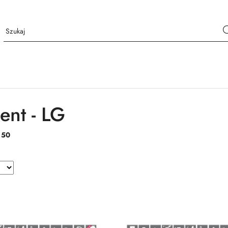
ent - LG
:
50