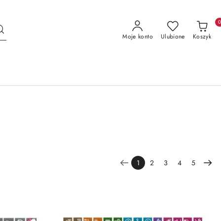
Moje konto
Ulubione
Koszyk
1
2
3
4
5