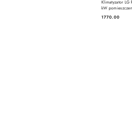
Klimatyzator L
kW pomieszcze
1770.00
Cena: