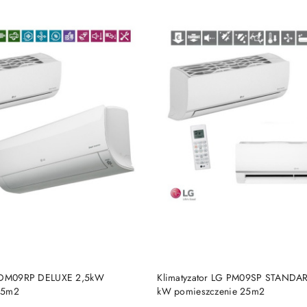
BRAK TOWARU
BRAK TOWARU
G DM09RP DELUXE 2,5kW
Klimatyzator LG PM09SP STANDA
25m2
kW pomieszczenie 25m2