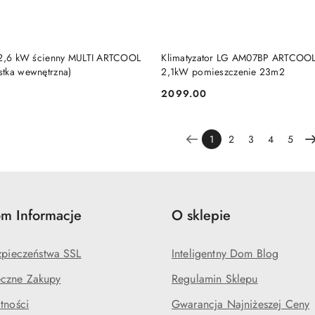
BRAK TOWARU
BRAK TOWARU
 2,6 kW ścienny MULTI ARTCOOL
Klimatyzator LG AM07BP ARTCOO
tka wewnętrzna)
2,1kW pomieszczenie 23m2
2099.00
Cena:
1
2
3
4
5
m Informacje
O sklepie
ezpieczeństwa SSL
Inteligentny Dom Blog
czne Zakupy
Regulamin Sklepu
tności
Gwarancja Najniżeszej Ceny