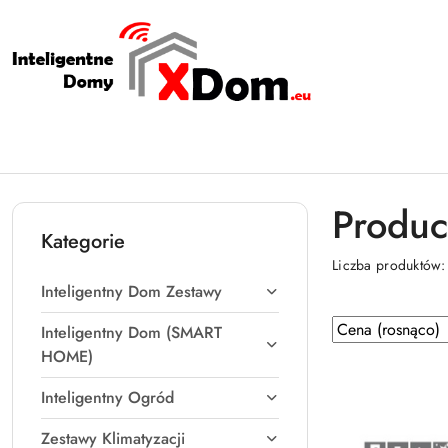
Przejdź do treści głównej
Przejdź do wyszukiwarki
Przejdź do moje konto
Przejdź do menu głównego
Przejdź do stopki
Produc
Kategorie
Liczba produktów
Inteligentny Dom Zestawy
Zastosowano
Sortuj
Inteligentny Dom (SMART
według
sortowanie:
HOME)
Cena
Inteligentny Ogród
(rosnąco).
Zestawy Klimatyzacji