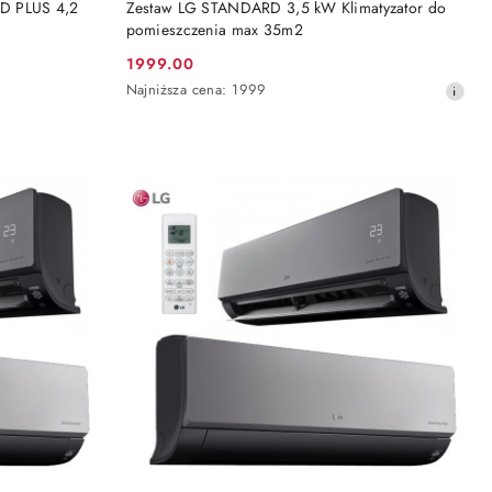
D PLUS 4,2
Zestaw LG STANDARD 3,5 kW Klimatyzator do
pomieszczenia max 35m2
1999.00
Cena
Najniższa
Najniższa cena:
1999
promocyjna:
cena
z
30
dni
przed
obniżką