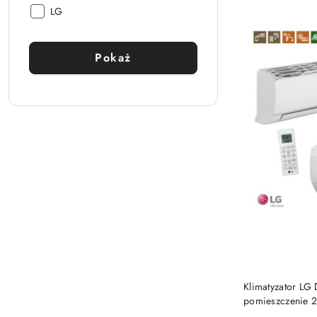
Producent:
LG
Pokaż
Klimatyzator L
pomieszczenie 