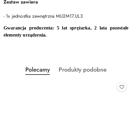
Zestaw zawiera
- 1x jednostka zewnętrzna MU2M17.UL3
Gwarancja producenta: 5 lat sprężarka, 2 lata pozostałe
elementy urządzenia.
Produkty
Produkty
Polecamy
Produkty podobne
Pomiń karuzelę produktów
o
o
statusie:
statusie: