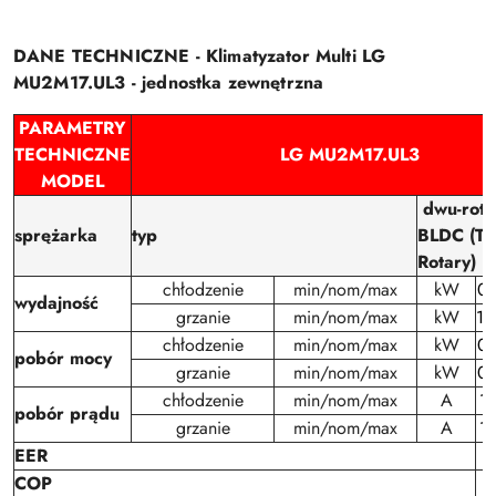
DANE TECHNICZNE - Klimatyzator Multi LG
MU2M17.UL3 - jednostka zewnętrzna
PARAMETRY
TECHNICZNE
LG MU2M17.UL3
MODEL
dwu-rota
sprężarka
typ
BLDC (Tw
Rotary)
chłodzenie
min/nom/max
kW
0.
wydajność
grzanie
min/nom/max
kW
1.
chłodzenie
min/nom/max
kW
0.
pobór mocy
grzanie
min/nom/max
kW
0.
chłodzenie
min/nom/max
A
1.
pobór prądu
grzanie
min/nom/max
A
1.
EER
COP