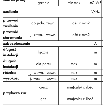
grzanie
min-max
stC WB
zasilanie
V/Hz
przewód
do jedn. zewn.
ilość x mm2
zasilania
przewód
j. zewn. - wewn.
ilość x mm2
sterowania
zabezpieczenie
A
długość
łączna
m
instalacji
długość
dla portu
max
m
instalacji
różnica
j. wewn. - zewn.
max
m
wysokości
j. wewn. - wewn.
max
m
ciecz
mm(cale) x ilość
przyłącza rur
gaz
mm(cale) x ilość