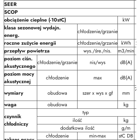
SEER
SCOP
obciążenie cieplne (-10stC)
kW
klasa sezonowej wydajn.
chłodzenie/grzanie
energ.
roczne zużycie energii
chłodzenie/grzanie
kWh
2
przepływ powietrza
wys./śre./nis.
m3/min
poziom ciśn.
chłodzenie/grzanie
nis/wys
dB(A)
akustycznego
poziom mocy
chłodzenie
max
dB(A)
akustycznej
77
wymiary
obudowa
szer x wys x gł
mm
waga
obudowa
kg
typ
czynnik
ilość
kg
chłodniczy
dodatkowa ilość
g/m
chłodzenie
min-max
stC DB
zakres pracy