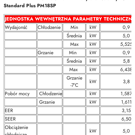
Standard Plus PM18SP
JEDNOSTKA WEWNĘTRZNA PARAMETRY TECHNICZN
Wydajonść
Chłodzenie
Min
kW
0,9
Średnia
kW
5,0
Max
kW
5,525
Grzanie
Min
kW
0,9
Średnia
kW
5,8
Max
kW
6,438
Grzanie
kW
3,8
-7°C
Pobór mocy
Chłodzenie
kW
1,587
Grzanie
kW
1,611
EER
3,15
SEER
6,50
Obciążenie
kW
5,0
chłodnicze