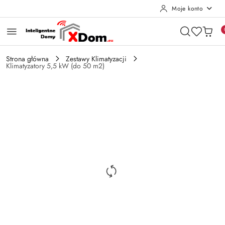
Moje konto
Przejdź do treści głównej
Przejdź do wyszukiwarki
Przejdź do moje konto
Przejdź do menu głównego
Przejdź do opisu produktu
Przejdź do stopki
Strona główna
Zestawy Klimatyzacji
Klimatyzatory 5,5 kW (do 50 m2)