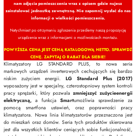
nam zdjęcia pomieszczenia wraz z opisem gdzie nujesz
zainstalować jednostkę zewnętrzną. Nie zapomnij wysłać do nas
informacji o wielkości pomieszczenia.
Natychmiast po otrzymaniu zgłoszenia prześlemy naszą propozycję
urządzenia wraz z informacjami o możliwościach montażu.
POWYŻSZA CENA JEST CENĄ KATALOGOWĄ NETTO.
SPRAWDŹ
CENĘ. ZAPYTAJ O RABAT DLA SIEBIE!
Klimatyzatory LG STANDARD PLUS, to nowa seria
markowych urządzeń inverterowych cechujących się bardzo
niskim zużyciem energii.
LG Standard Plus (2017)
wyposażony jest w specjalny, czterostopniowy system kontroli
pracy sprężarki, który pozwala
zmniejszyć zużycie
energii
elektryczną,
a
funkcja
Smart
umożliwia sprawdzenie za
pomocą smartfona ustawień, oraz poprawności pracy
klimatyzatora.
Nowa linia klimatyzatorów przeznaczona jest
do mieszkań oraz domów. Seria tych produktów skierowana
jest dla wszystkich klientów ceniących sobie funkcjonalność,