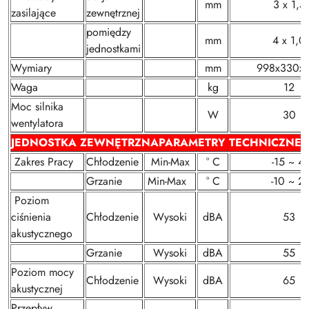
mm
3 x 1,5
zasilające
zewnętrznej
pomiędzy
mm
4 x 1,0
jednostkami
Wymiary
mm
998x330x
Waga
kg
12
Moc silnika
W
30
wentylatora
JEDNOSTKA ZEWNĘTRZNA
PARAMETRY TECHNICZNE
Zakres Pracy
Chłodzenie
Min-Max
° C
-15 ~ 4
Grzanie
Min-Max
° C
-10 ~ 2
Poziom
ciśnienia
Chłodzenie
Wysoki
dBA
53
akustycznego
Grzanie
Wysoki
dBA
55
Poziom mocy
Chłodzenie
Wysoki
dBA
65
akustycznej
Przepływ