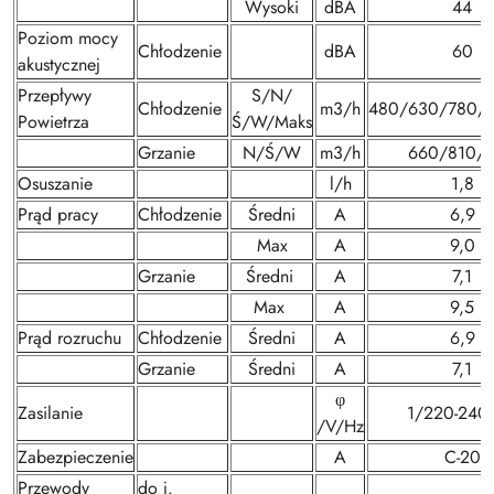
Wysoki
dBA
44
Poziom mocy
Chłodzenie
dBA
60
akustycznej
Przepływy
S/N/
Chłodzenie
m3/h
480/630/780/
Powietrza
Ś/W/Maks
Grzanie
N/Ś/W
m3/h
660/810/
Osuszanie
l/h
1,8
Prąd pracy
Chłodzenie
Średni
A
6,9
Max
A
9,0
Grzanie
Średni
A
7,1
Max
A
9,5
Prąd rozruchu
Chłodzenie
Średni
A
6,9
Grzanie
Średni
A
7,1
φ
Zasilanie
1/220-240
/V/Hz
Zabezpieczenie
A
C-20
Przewody
do j.