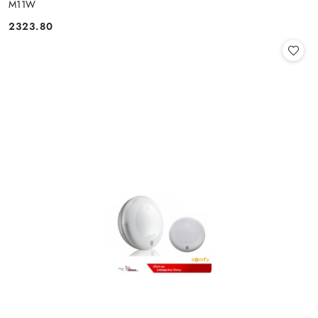
M11W
2323.80
Cena: