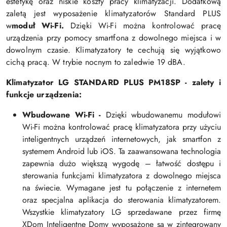
estetykę oraz niskie koszty pracy klimatyzacji. Dodatkową
zaletą jest wyposażenie klimatyzatorów Standard PLUS
w
moduł Wi-Fi.
Dzięki Wi-Fi można kontrolować pracę
urządzenia przy pomocy smartfona z dowolnego miejsca i w
dowolnym czasie.
Klimatyzatory te cechują się wyjątkowo
cichą pracą. W trybie nocnym to zaledwie 19 dBA.
Klimatyzator LG STANDARD PLUS PM18SP - zalety i
funkcje urządzenia:
Wbudowane Wi-Fi -
Dzięki wbudowanemu modułowi
Wi-Fi można kontrolować pracę klimatyzatora przy użyciu
inteligentnych urządzeń internetowych, jak smartfon z
systemem Android lub iOS. Ta zaawansowana technologia
zapewnia dużo większą wygodę – łatwość dostępu i
sterowania funkcjami klimatyzatora z dowolnego miejsca
na świecie. Wymagane jest tu połączenie z internetem
oraz specjalna aplikacja do sterowania klimatyzatorem.
Wszystkie klimatyzatory LG sprzedawane przez firmę
XDom Inteligentne Domy wyposażone są w zintegrowany