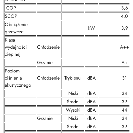
COP
3,6
SCOP
4,0
Obciążenie
kW
3,9
grzewcze
Klasa
wydajności
Chłodzenie
A++
cieplnej
Grzanie
A+
Poziom
ciśnienia
Chłodzenie
Tryb snu
dBA
31
akustycznego
Niski
dBA
34
Średni
dBA
39
Wysoki
dBA
44
Grzanie
Niski
dBA
34
Średni
dBA
39