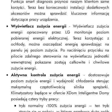
Funkcja smart diagnosis przynosi naszym klientom same
korzyści. Teraz bez konieczności instalacji dodatkowych
akcesoriów można sprawdzić kluczowe informację
dotyczące pracy urządzenia.
Wyświetlacz zużycia energii
- Wyświetlacz zużycia
energii opracowany przez LG monitoruje poziom
pobieranej energii elektrycznej. Teraz korzystając z
ochłody, można oszczędzać energię sprawdzając na
panelu jej poziom zużycia. Po naciśnięciu przycisku na
pilocie zdalnego sterowania na wyświetlaczu jednostki
wewnętrznej pokazane zostają całkowite i chwilowe
zużycie energii.
Aktywna kontrola zużycia energii
- dostosowuje
poziom zużycia energii i wydajność chłodzenia sterując
maksymalną częstotliwością silnika sprężarki.
Klimatyzatory będące w ofercie XDom Inteligentne Domy
posiadają cztery tryby pracy:
tryb normalny
-
100% zużycia energii – ten tryb
stosuje się w pokoju, w którym przebywa dużo osób