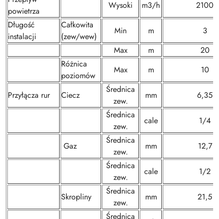
Wysoki
m3/h
2100
powietrza
Długość
Całkowita
Min
m
3
instalacji
(zew/wew)
Max
m
20
Różnica
Max
m
10
poziomów
Średnica
Przyłącza rur
Ciecz
mm
6,35
zew.
Średnica
cale
1/4
zew.
Średnica
Gaz
mm
12,7
zew.
Średnica
cale
1/2
zew.
Średnica
Skropliny
mm
21,5
zew.
Średnica