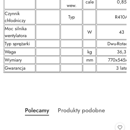
cale
0,85
wew.
Czynnik
Typ
R410A
chłodniczy
Moc silnika
W
43
wentylatora
Typ sprężarki
Dwu-Rotacy
Waga
kg
36,3
Wymiary
mm
770x545x
Gwarancja
3 lata
Produkty
Produkty
Polecamy
Produkty podobne
Pomiń karuzelę produktów
o
o
statusie:
statusie: