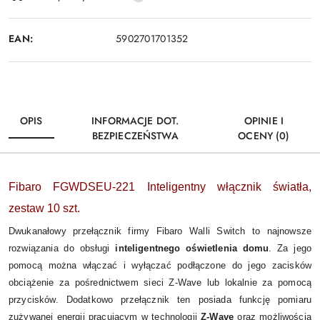
dostawa
EAN:
5902701701352
OPIS
INFORMACJE DOT.
OPINIE I
BEZPIECZEŃSTWA
OCENY (0)
Fibaro FGWDSEU-221 Inteligentny włącznik światła,
zestaw 10 szt.
Dwukanałowy przełącznik firmy Fibaro Walli Switch to najnowsze
rozwiązania do obsługi
inteligentnego oświetlenia domu
. Za jego
pomocą można włączać i wyłączać podłączone do jego zacisków
obciążenie za pośrednictwem sieci Z-Wave lub lokalnie za pomocą
przycisków. Dodatkowo przełącznik ten posiada funkcję pomiaru
zużywanej energii pracującym w technologii
Z-Wave
oraz możliwością