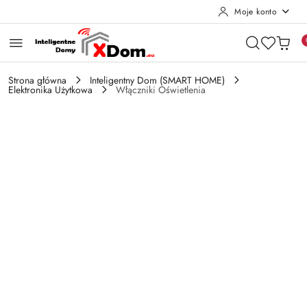
Moje konto
Przejdź do treści głównej
Przejdź do wyszukiwarki
Przejdź do moje konto
Przejdź do menu głównego
Przejdź do opisu produktu
Przejdź do stopki
Strona główna
Inteligentny Dom (SMART HOME)
Elektronika Użytkowa
Włączniki Oświetlenia