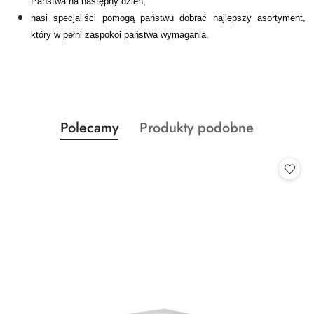
Państwa na następny dzień,
nasi specjaliści pomogą państwu dobrać najlepszy asortyment,
który w pełni zaspokoi państwa wymagania.
Produkty
Produkty
Polecamy
Produkty podobne
Pomiń karuzelę produktów
o
o
statusie:
statusie: