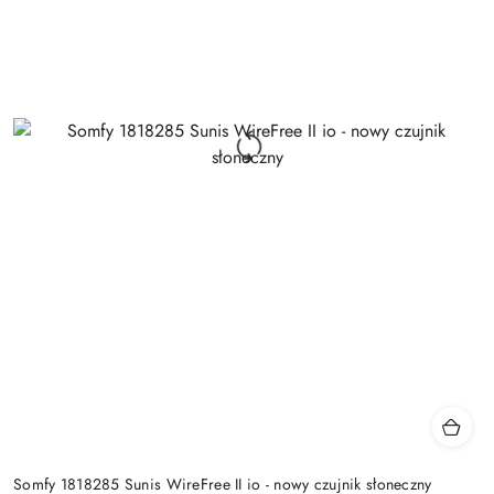
Somfy 1818285 Sunis WireFree II io - nowy czujnik słoneczny