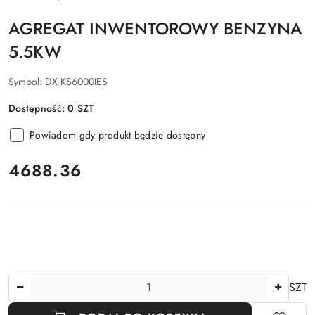
AGREGAT INWENTOROWY BENZYNA
5.5KW
Symbol:
DX KS6000IES
Dostępność:
0
SZT
Powiadom gdy produkt będzie dostępny
cena:
4688.36
Ilość
SZT