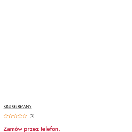
NAZWA
K&S GERMANY
PRODUCENTA:
(0)
Zamów przez telefon.