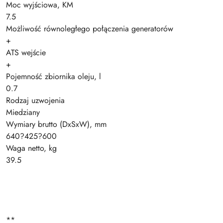
Moc wyjściowa, KM
7.5
Możliwość równoległego połączenia generatorów
+
ATS wejście
+
Pojemność zbiornika oleju, l
0.7
Rodzaj uzwojenia
Miedziany
Wymiary brutto (DxSxW), mm
640?425?600
Waga netto, kg
39.5
**