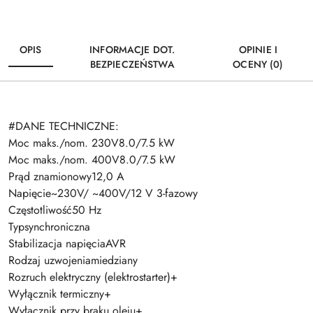
OPIS
INFORMACJE DOT.
OPINIE I
BEZPIECZEŃSTWA
OCENY (0)
#DANE TECHNICZNE:
Moc maks./nom. 230V8.0/7.5 kW
Moc maks./nom. 400V8.0/7.5 kW
Prąd znamionowy12,0 A
Napięcie~230V/ ~400V/12 V 3-fazowy
Częstotliwość50 Hz
Typsynchroniczna
Stabilizacja napięciaAVR
Rodzaj uzwojeniamiedziany
Rozruch elektryczny (elektrostarter)+
Wyłącznik termiczny+
Wyłącznik przy braku oleju+