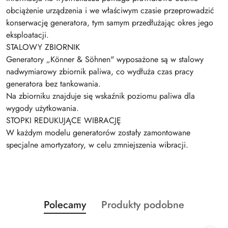
obciążenie urządzenia i we właściwym czasie przeprowadzić
konserwację generatora, tym samym przedłużając okres jego
eksploatacji.
STALOWY ZBIORNIK
Generatory „Könner & Söhnen" wyposażone są w stalowy
nadwymiarowy zbiornik paliwa, co wydłuża czas pracy
generatora bez tankowania.
Na zbiorniku znajduje się wskaźnik poziomu paliwa dla
wygody użytkowania.
STOPKI REDUKUJĄCE WIBRACJĘ
W każdym modelu generatorów zostały zamontowane
specjalne amortyzatory, w celu zmniejszenia wibracji.
Produkty
Produkty
Polecamy
Produkty podobne
Pomiń karuzelę produktów
o
o