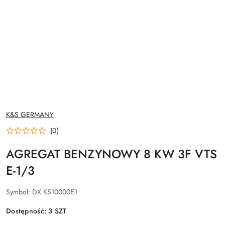
NAZWA
K&S GERMANY
PRODUCENTA:
(0)
AGREGAT BENZYNOWY 8 KW 3F VTS
E-1/3
Symbol:
DX KS10000E1
Dostępność:
3
SZT