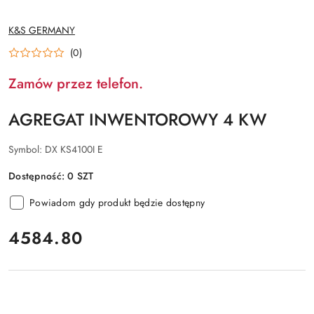
NAZWA
K&S GERMANY
PRODUCENTA:
(0)
Zamów przez telefon.
AGREGAT INWENTOROWY 4 KW
Symbol:
DX KS4100I E
Dostępność:
0
SZT
Powiadom gdy produkt będzie dostępny
cena:
4584.80