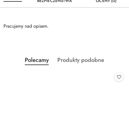
BEZPIECZEŃSTWA
OCENY (0)
Pracujemy nad opisem.
Produkty
Produkty
Polecamy
Produkty podobne
Pomiń karuzelę produktów
o
o
statusie:
statusie: