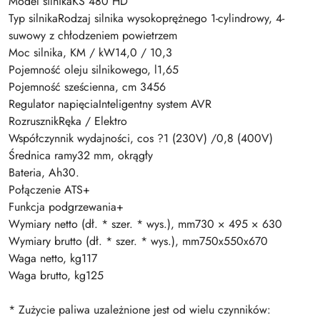
Model silnikaKS 480 HD
Typ silnikaRodzaj silnika wysokoprężnego 1-cylindrowy, 4-
suwowy z chłodzeniem powietrzem
Moc silnika, KM / kW14,0 / 10,3
Pojemność oleju silnikowego, l1,65
Pojemność sześcienna, cm 3456
Regulator napięciaInteligentny system AVR
RozrusznikRęka / Elektro
Współczynnik wydajności, cos ?1 (230V) /0,8 (400V)
Średnica ramy32 mm, okrągły
Bateria, Ah30.
Połączenie ATS+
Funkcja podgrzewania+
Wymiary netto (dł. * szer. * wys.), mm730 × 495 × 630
Wymiary brutto (dł. * szer. * wys.), mm750x550x670
Waga netto, kg117
Waga brutto, kg125
* Zużycie paliwa uzależnione jest od wielu czynników: