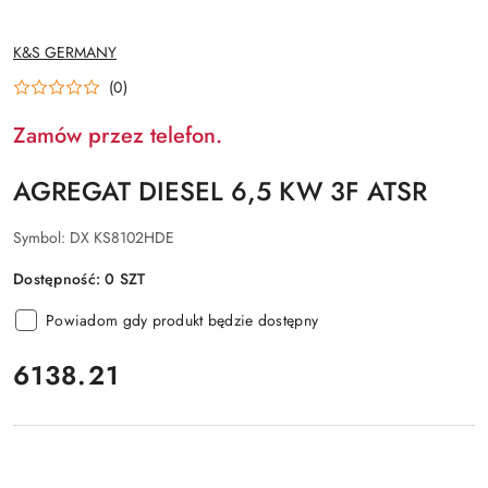
NAZWA
K&S GERMANY
PRODUCENTA:
(0)
Zamów przez telefon.
AGREGAT DIESEL 6,5 KW 3F ATSR
Symbol:
DX KS8102HDE
Dostępność:
0
SZT
Powiadom gdy produkt będzie dostępny
cena:
6138.21