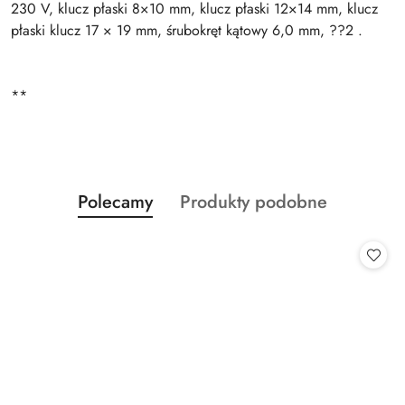
230 V, klucz płaski 8×10 mm, klucz płaski 12×14 mm, klucz
płaski klucz 17 × 19 mm, śrubokręt kątowy 6,0 mm, ??2 .
**
Produkty
Produkty
Polecamy
Produkty podobne
Pomiń karuzelę produktów
o
o
statusie:
statusie: