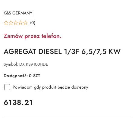
NAZWA
K&S GERMANY
PRODUCENTA:
(0)
Zamów przez telefon.
AGREGAT DIESEL 1/3F 6,5/7,5 KW
Symbol:
DX KS9100HDE
Dostępność:
0
SZT
Powiadom gdy produkt będzie dostępny
cena:
6138.21