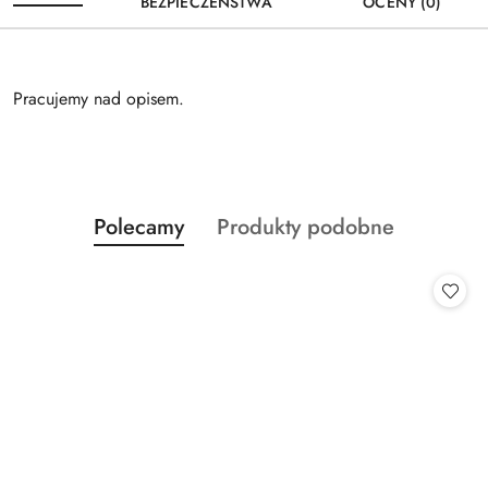
BEZPIECZEŃSTWA
OCENY (0)
Pracujemy nad opisem.
Produkty
Produkty
Polecamy
Produkty podobne
Pomiń karuzelę produktów
o
o
statusie:
statusie: