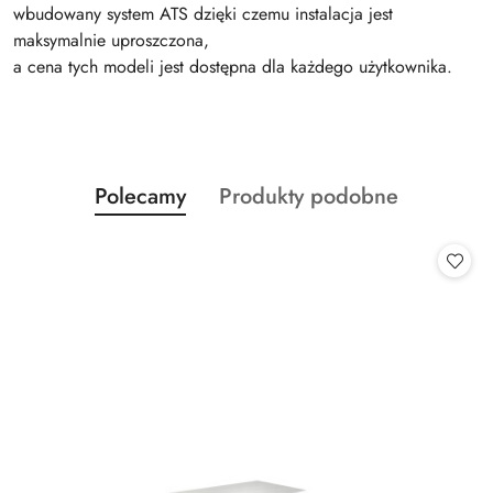
wbudowany system ATS dzięki czemu instalacja jest
maksymalnie uproszczona,
a cena tych modeli jest dostępna dla każdego użytkownika.
Produkty
Produkty
Polecamy
Produkty podobne
Pomiń karuzelę produktów
o
o
statusie:
statusie: