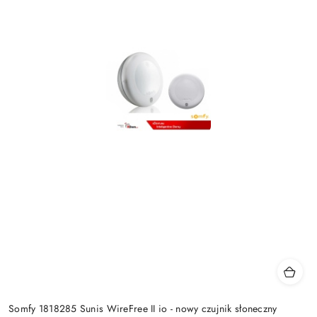
Somfy 1818285 Sunis WireFree II io - nowy czujnik słoneczny