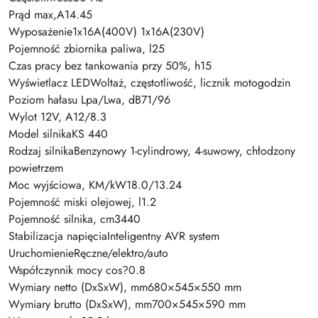
Prąd max,A14.45
Wyposażenie1x16A(400V) 1x16A(230V)
Pojemność zbiornika paliwa, l25
Czas pracy bez tankowania przy 50%, h15
Wyświetlacz LEDWoltaż, częstotliwość, licznik motogodzin
Poziom hałasu Lpa/Lwa, dB71/96
Wylot 12V, A12/8.3
Model silnikaKS 440
Rodzaj silnikaBenzynowy 1-cylindrowy, 4-suwowy, chłodzony
powietrzem
Moc wyjściowa, KM/kW18.0/13.24
Pojemność miski olejowej, l1.2
Pojemność silnika, cm3440
Stabilizacja napięciaInteligentny AVR system
UruchomienieRęczne/elektro/auto
Współczynnik mocy cos?0.8
Wymiary netto (DxSxW), mm680×545×550 mm
Wymiary brutto (DxSxW), mm700×545×590 mm