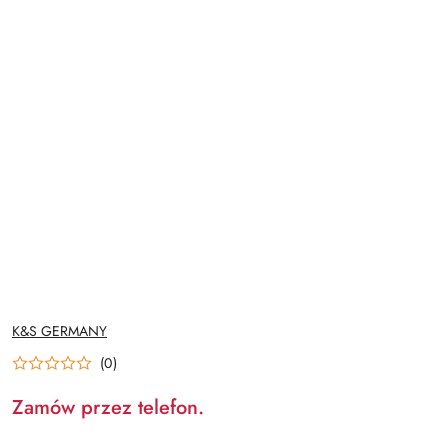
NAZWA
K&S GERMANY
PRODUCENTA:
(0)
Zamów przez telefon.