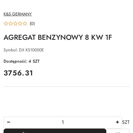
NAZWA
K&S GERMANY
PRODUCENTA:
(0)
AGREGAT BENZYNOWY 8 KW 1F
Symbol:
DX KS10000E
Dostępność:
4
SZT
cena:
3756.31
Ilość
SZT