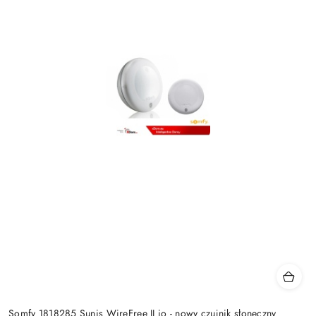
Somfy 1818285 Sunis WireFree II io - nowy czujnik słoneczny