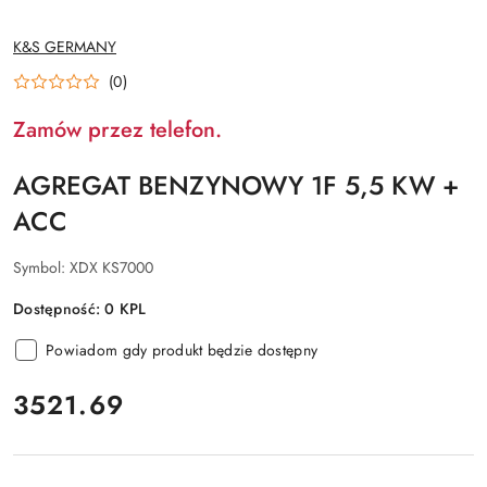
NAZWA
K&S GERMANY
PRODUCENTA:
(0)
Zamów przez telefon.
AGREGAT BENZYNOWY 1F 5,5 KW +
ACC
Symbol:
XDX KS7000
Dostępność:
0
KPL
Powiadom gdy produkt będzie dostępny
cena:
3521.69