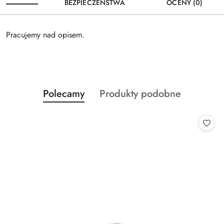
BEZPIECZEŃSTWA
OCENY (0)
Pracujemy nad opisem.
Produkty
Produkty
Polecamy
Produkty podobne
Pomiń karuzelę produktów
o
o
statusie:
statusie: