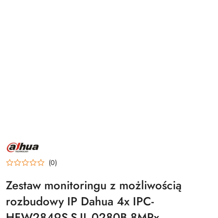
NAZWA
PRODUCENTA:
DAHUA
(0)
Zestaw monitoringu z możliwością
rozbudowy IP Dahua 4x IPC-
HFW2849S-S-IL-0280B 8MPx