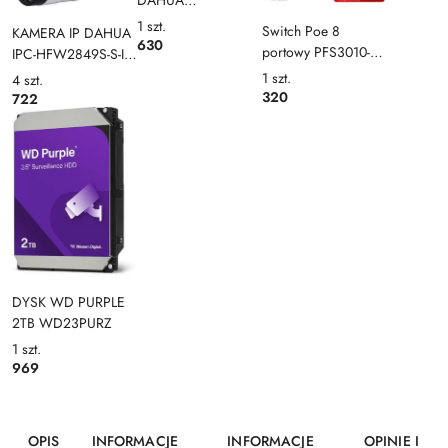
DAHUA
NVR4108HS-EI
1
szt.
Switch Poe 8
KAMERA IP DAHUA
630
portowy PFS3010-
IPC-HFW2849S-S-IL-
8ET-96-V2 Dahua
0280B
1
szt.
4
szt.
320
722
DYSK WD PURPLE
2TB WD23PURZ
1
szt.
969
OPIS
INFORMACJE
INFORMACJE
OPINIE I