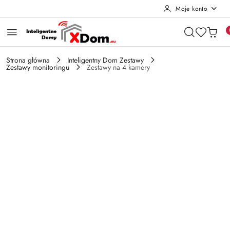
Moje konto
Przejdź do treści głównej
Przejdź do wyszukiwarki
Przejdź do moje konto
Przejdź do menu głównego
Przejdź do opisu produktu
Przejdź do stopki
Strona główna
Inteligentny Dom Zestawy
Zestawy monitoringu
Zestawy na 4 kamery