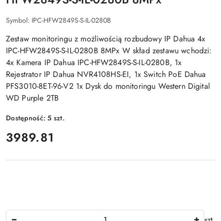
Symbol:
IPC-HFW2849S-S-IL-0280B
Zestaw monitoringu z możliwością rozbudowy IP Dahua 4x
IPC-HFW2849S-S-IL-0280B 8MPx W skład zestawu wchodzi:
4x Kamera IP Dahua IPC-HFW2849S-S-IL-0280B, 1x
Rejestrator IP Dahua NVR4108HS-EI, 1x Switch PoE Dahua
PFS3010-8ET-96-V2 1x Dysk do monitoringu Western Digital
WD Purple 2TB
Dostępność:
5
szt.
cena:
3989.81
Ilość
szt.