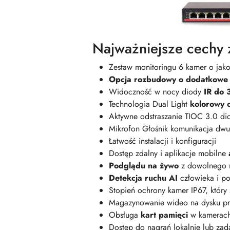
Najważniejsze cechy 
Zestaw monitoringu 6 kamer o jak
Opcja rozbudowy o dodatkowe 
Widoczność w nocy diody
IR do 
Technologia Dual Light
kolorowy 
Aktywne odstraszanie TIOC 3.0 dio
Mikrofon Głośnik komunikacja dw
Łatwość instalacji i konfiguracji
Dostęp zdalny i aplikacje mobilne
Podglądu na żywo
z dowolnego 
Detekcja ruchu AI
człowieka i 
Stopień ochrony kamer IP67, który
Magazynowanie wideo na dysku pr
Obsługa
kart pamięci
w kamerac
Dostęp do nagrań lokalnie lub zad