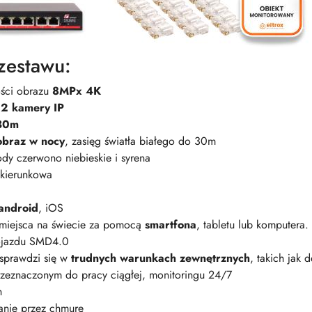
zestawu:
ości obrazu
8MPx 4K
2 kamery IP
30m
obraz w nocy
, zasięg światła białego do 30m
dy czerwono niebieskie i syrena
ukierunkowa
android
, iOS
miejsca na świecie za pomocą
smartfona
, tabletu lub komputera.
pojazdu SMD4.0
 sprawdzi się w
trudnych warunkach zewnętrznych
, takich jak 
zeznaczonym do pracy ciągłej, monitoringu 24/7
h
anie przez chmurę