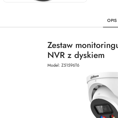
OPIS
Zestaw monitoring
NVR z dyskiem
Model: Z51596T6