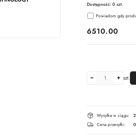
Dostępność:
0
szt.
Powiadom gdy produk
cena:
6510.00
Ilość
szt.
Dostępność
Wysyłka w ciągu:
2
i
Cena przesyłki:
dostawa