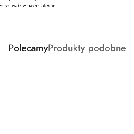
e sprawdź w naszej ofercie
Produkty
Produkty
Polecamy
Produkty podobne
o
o
statusie:
statusie: