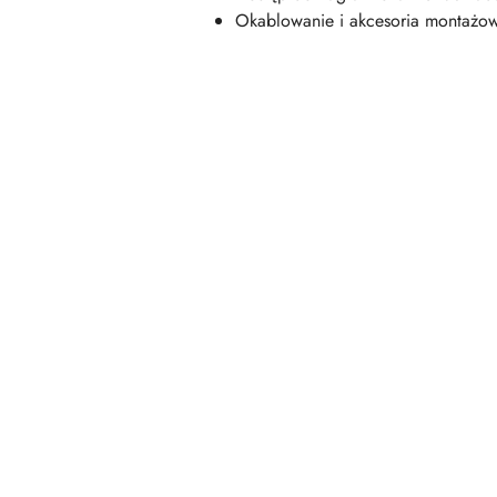
Okablowanie i akcesoria montażow
Pomiń karuzelę produktów