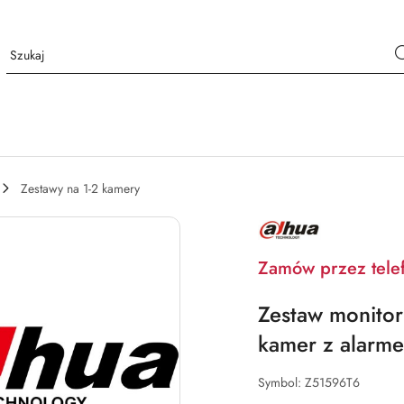
Zestawy na 1-2 kamery
NAZWA
PRODUCENTA:
DAHUA
Zamów przez tele
Zestaw monito
kamer z alarm
Symbol:
Z51596T6