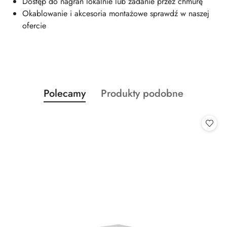
Dostęp do nagrań lokalnie lub zadanie przez chmurę
Okablowanie i akcesoria montażowe sprawdź w naszej
ofercie
Produkty
Produkty
Polecamy
Produkty podobne
Pomiń karuzelę produktów
o
o
statusie:
statusie: