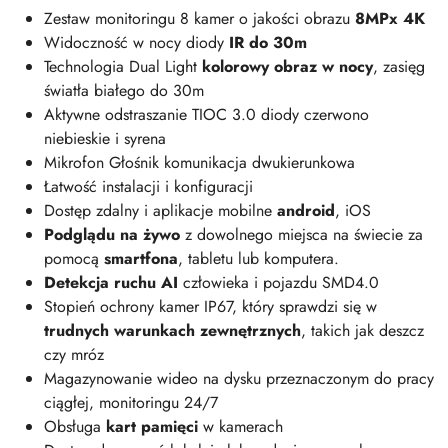
Zestaw monitoringu 8 kamer o jakości obrazu
8MPx 4K
Widoczność w nocy diody
IR do 30m
Technologia Dual Light
kolorowy obraz w nocy
, zasięg
światła białego do 30m
Aktywne odstraszanie TIOC 3.0 diody czerwono
niebieskie i syrena
Mikrofon Głośnik komunikacja dwukierunkowa
Łatwość instalacji i konfiguracji
Dostęp zdalny i aplikacje mobilne
android
, iOS
Podglądu na żywo
z dowolnego miejsca na świecie za
pomocą
smartfona
, tabletu lub komputera.
Detekcja ruchu AI
człowieka i pojazdu SMD4.0
Stopień ochrony kamer IP67, który sprawdzi się w
trudnych warunkach zewnętrznych
, takich jak deszcz
czy mróz
Magazynowanie wideo na dysku przeznaczonym do pracy
ciągłej, monitoringu 24/7
Obsługa
kart pamięci
w kamerach