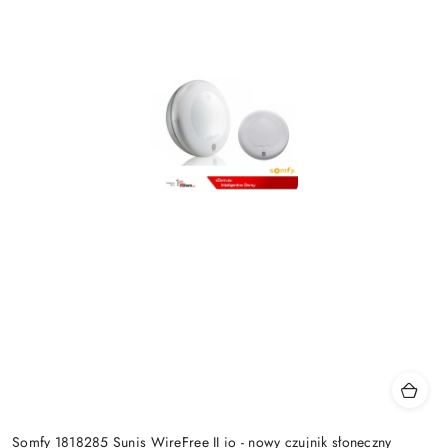
Somfy 1818285 Sunis WireFree II io - nowy czujnik słoneczny