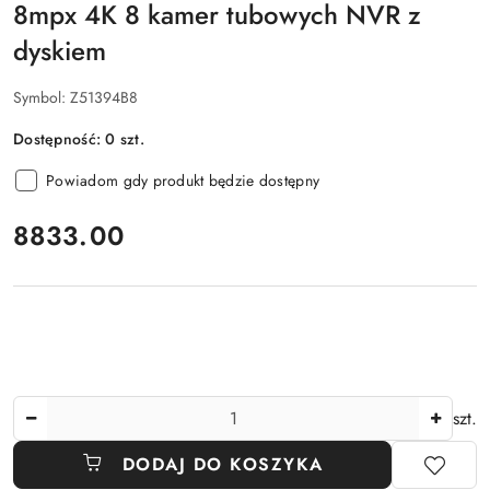
8mpx 4K 8 kamer tubowych NVR z
dyskiem
Symbol:
Z51394B8
Dostępność:
0
szt.
Powiadom gdy produkt będzie dostępny
cena:
8833.00
Ilość
szt.
DODAJ DO KOSZYKA