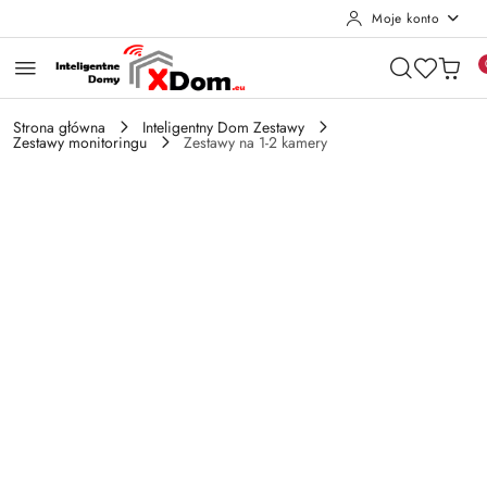
Moje konto
Przejdź do treści głównej
Przejdź do wyszukiwarki
Przejdź do moje konto
Przejdź do menu głównego
Przejdź do opisu produktu
Przejdź do stopki
Strona główna
Inteligentny Dom Zestawy
Zestawy monitoringu
Zestawy na 1-2 kamery