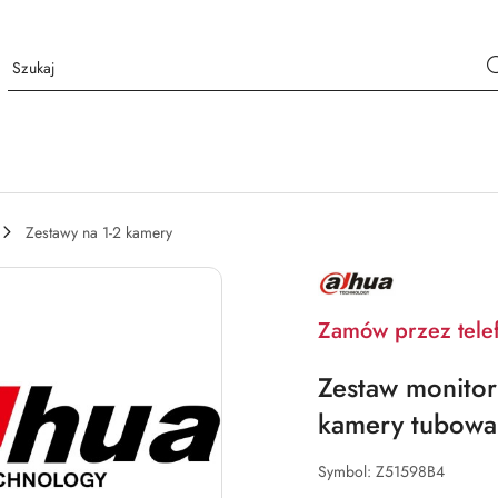
Zestawy na 1-2 kamery
NAZWA
PRODUCENTA:
DAHUA
Zamów przez tele
Zestaw monito
kamery tubowa
Symbol:
Z51598B4