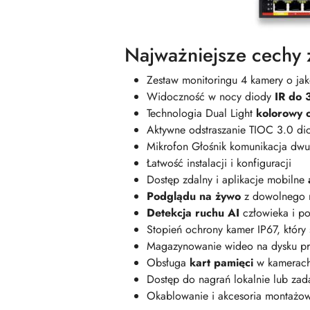
Najważniejsze cechy 
Zestaw monitoringu 4 kamery o ja
Widoczność w nocy diody
IR do 
Technologia Dual Light
kolorowy 
Aktywne odstraszanie TIOC 3.0 dio
Mikrofon Głośnik komunikacja dw
Łatwość instalacji i konfiguracji
Dostęp zdalny i aplikacje mobilne
Podglądu na żywo
z dowolnego 
Detekcja ruchu AI
człowieka i 
Stopień ochrony kamer IP67, który
Magazynowanie wideo na dysku pr
Obsługa
kart pamięci
w kamerac
Dostęp do nagrań lokalnie lub zad
Okablowanie i akcesoria montażow