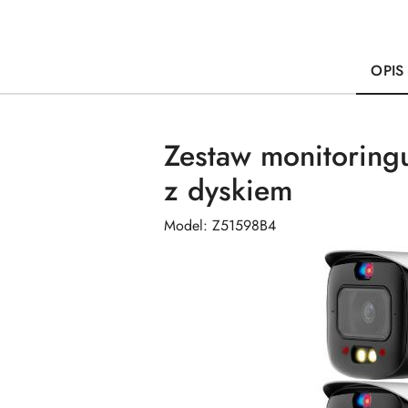
OPIS
Zestaw monitorin
z dyskiem
Model: Z51598B4