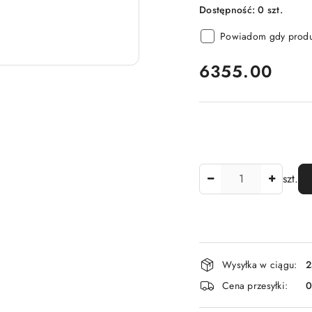
Dostępność:
0
szt.
Powiadom gdy produk
cena:
6355.00
Ilość
szt.
Dostępność
Wysyłka w ciągu:
2
i
Cena przesyłki:
dostawa