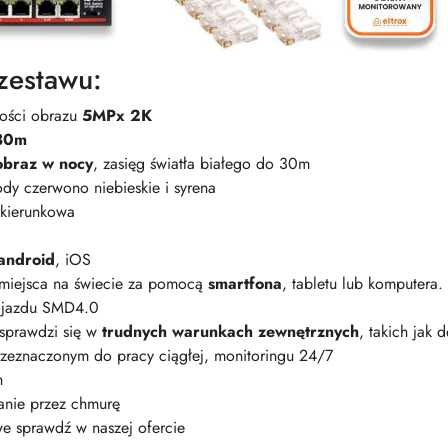
zestawu:
kości obrazu
5MPx 2K
30m
obraz w nocy
, zasięg światła białego do 30m
dy czerwono niebieskie i syrena
ukierunkowa
android
, iOS
miejsca na świecie za pomocą
smartfona
, tabletu lub komputera.
pojazdu SMD4.0
 sprawdzi się w
trudnych warunkach zewnętrznych
, takich jak 
zeznaczonym do pracy ciągłej, monitoringu 24/7
h
anie przez chmurę
e sprawdź w naszej ofercie