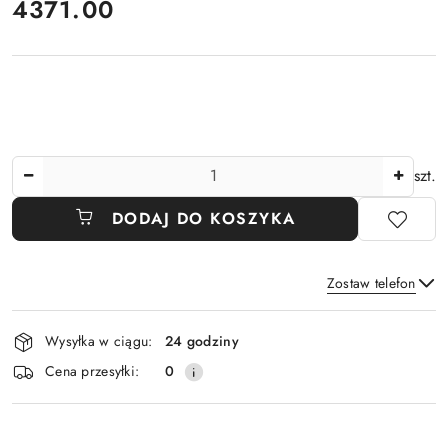
cena:
4371.00
Ilość
szt.
DODAJ DO KOSZYKA
Zostaw telefon
Dostępność
Wysyłka w ciągu:
24 godziny
i
Wyślij
Cena przesyłki:
0
dostawa