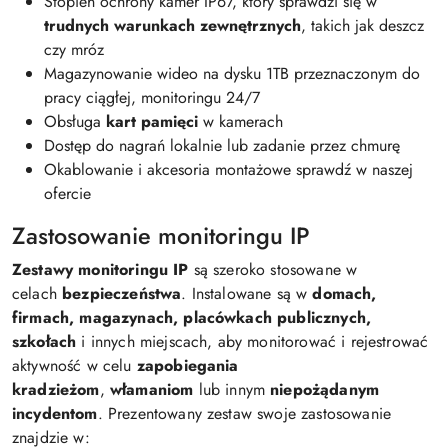
Stopień ochrony kamer IP67, który sprawdzi się w
trudnych warunkach zewnętrznych
, takich jak deszcz
czy mróz
Magazynowanie wideo na dysku 1TB przeznaczonym do
pracy ciągłej, monitoringu 24/7
Obsługa
kart pamięci
w kamerach
Dostęp do nagrań lokalnie lub zadanie przez chmurę
Okablowanie i akcesoria montażowe sprawdź w naszej
ofercie
Zastosowanie monitoringu IP
Zestawy monitoringu IP
są szeroko stosowane w
celach
bezpieczeństwa
. Instalowane są w
domach,
firmach, magazynach, placówkach publicznych,
szkołach
i innych miejscach, aby monitorować i rejestrować
aktywność w celu
zapobiegania
kradzieżom
,
włamaniom
lub innym
niepożądanym
incydentom
. Prezentowany zestaw swoje zastosowanie
znajdzie w: