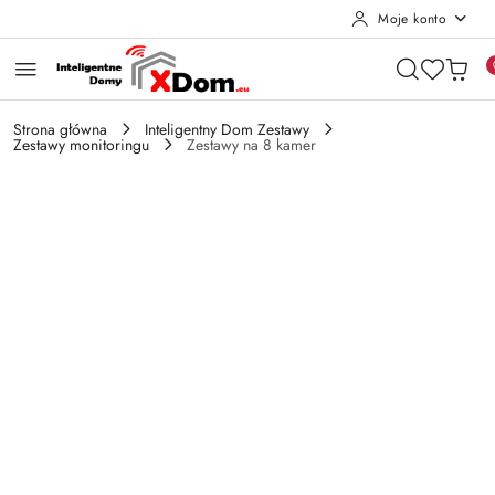
Moje konto
Przejdź do treści głównej
Przejdź do wyszukiwarki
Przejdź do moje konto
Przejdź do menu głównego
Przejdź do opisu produktu
Przejdź do stopki
Strona główna
Inteligentny Dom Zestawy
Zestawy monitoringu
Zestawy na 8 kamer