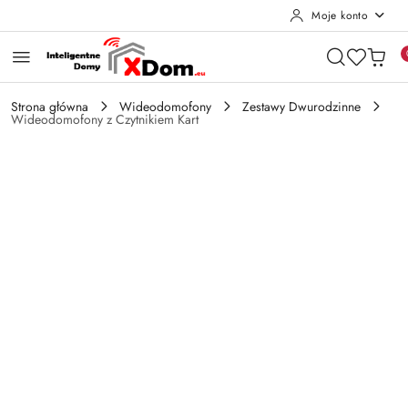
Moje konto
Przejdź do treści głównej
Przejdź do wyszukiwarki
Przejdź do moje konto
Przejdź do menu głównego
Przejdź do opisu produktu
Przejdź do stopki
Strona główna
Wideodomofony
Zestawy Dwurodzinne
Wideodomofony z Czytnikiem Kart