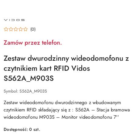
NAZWA
PRODUCENTA:
VIDOS
(0)
Zamów przez telefon.
Zestaw dwurodzinny wideodomofonu z
czytnikiem kart RFID Vidos
S562A_M903S
Symbol:
S562A_M903S
Zestaw wideodomofonu dwurodzinnego z wbudowanym
czytnikiem RFID składający się z : S562A – Stacja bramowa
wideodomofonu M903S – Monitor videodomofonu 7''
Dostępność:
0
szt.