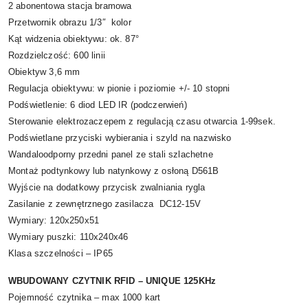
2 abonentowa stacja bramowa
Przetwornik obrazu 1/3″ kolor
Kąt widzenia obiektywu: ok. 87°
Rozdzielczość: 600 linii
Obiektyw 3,6 mm
Regulacja obiektywu: w pionie i poziomie +/- 10 stopni
Podświetlenie: 6 diod LED IR (podczerwień)
Sterowanie elektrozaczepem z regulacją czasu otwarcia 1-99sek.
Podświetlane przyciski wybierania i szyld na nazwisko
Wandaloodporny przedni panel ze stali szlachetne
Montaż podtynkowy lub natynkowy z osłoną D561B
Wyjście na dodatkowy przycisk zwalniania rygla
Zasilanie z zewnętrznego zasilacza DC12-15V
Wymiary: 120x250x51
Wymiary puszki: 110x240x46
Klasa szczelności – IP65
WBUDOWANY CZYTNIK RFID – UNIQUE 125KHz
Pojemność czytnika – max 1000 kart