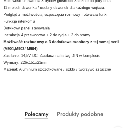
Możliwość ustawienia 3 trybów głośności zależnie od pory dnia
11 melodii dzwonka / osobny dzwonek dla każdego wejścia.
Podgląd z możliwością rozpoczęcia rozmowy i otwarcia furtki
Funkcja interkomu
Dotykowy panel sterowania
Instalacja 4 przewodowa + 2 do rygla + 2 do bramy
Możliwość rozbudowy o 3 dodatkowe monitory z tej samej serii
(M901,M903/ M904)
Zasilanie: 14,5V DC. Zasilacz na listwę DIN w komplecie
Wymiary: 226x151x23mm
Materiał: Aluminium szczotkowane / szkło / tworzywo sztuczne
Produkty
Produkty
Polecamy
Produkty podobne
Pomiń karuzelę produktów
o
o