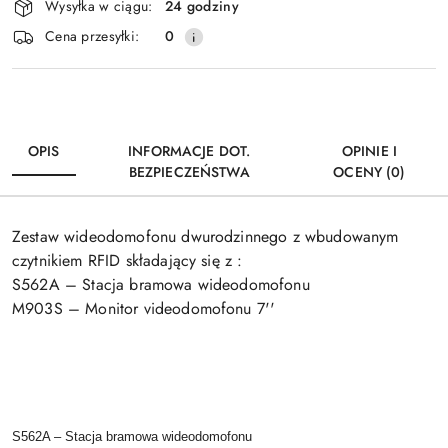
Wysyłka w ciągu:
24 godziny
i
Wyślij
Cena przesyłki:
0
dostawa
OPIS
INFORMACJE DOT.
OPINIE I
BEZPIECZEŃSTWA
OCENY (0)
Zestaw wideodomofonu dwurodzinnego z wbudowanym
czytnikiem RFID składający się z :
S562A – Stacja bramowa wideodomofonu
M903S – Monitor videodomofonu 7''
S562A – Stacja bramowa wideodomofonu