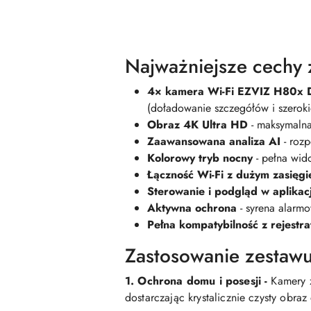
Najważniejsze cechy 
4× kamera Wi-Fi EZVIZ H80x 
(doładowanie szczegółów i szeroki
Obraz 4K Ultra HD
- maksymalna 
Zaawansowana analiza AI
- rozp
Kolorowy tryb nocny
- pełna wid
Łączność Wi-Fi z dużym zasięg
Sterowanie i podgląd w aplikac
Aktywna ochrona
- syrena alarmo
Pełna kompatybilność z rejest
Zastosowanie zestawu
1. Ochrona domu i posesji -
Kamery 
dostarczając krystalicznie czysty obraz