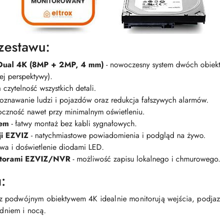
zestawu:
Dual 4K (8MP + 2MP, 4 mm)
- nowoczesny system dwóch obiek
ej perspektywy).
czytelność wszystkich detali.
oznawanie ludzi i pojazdów oraz redukcja fałszywych alarmów.
oczność nawet przy minimalnym oświetleniu.
iem
- łatwy montaż bez kabli sygnałowych.
ji EZVIZ
- natychmiastowe powiadomienia i podgląd na żywo.
wa i doświetlenie diodami LED.
ratorami EZVIZ/NVR
- możliwość zapisu lokalnego i chmurowego
:
z podwójnym obiektywem 4K idealnie monitorują wejścia, podjaz
 dniem i nocą.