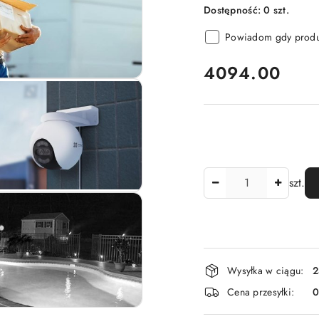
Dostępność:
0
szt.
Powiadom gdy produk
cena:
4094.00
Ilość
szt.
Dostępność
Wysyłka w ciągu:
2
i
Cena przesyłki:
dostawa