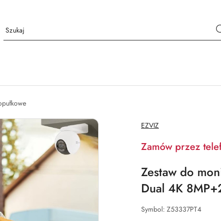
opułkowe
NAZWA
EZVIZ
PRODUCENTA:
Zamów przez tele
Zestaw do mon
Dual 4K 8MP
Symbol:
Z53337PT4