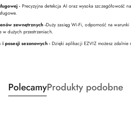
usługowej -
Precyzyjna detekcja AI oraz wysoka szczegółowość na
usługowe.
renów zewnętrznych -
Duży zasięg Wi-Fi, odporność na warunki
e w dużych przestrzeniach.
 i posesji sezonowych -
Dzięki aplikacji EZVIZ możesz zdalnie
Produkty
Produkty
Polecamy
Produkty podobne
o
o
statusie:
statusie: