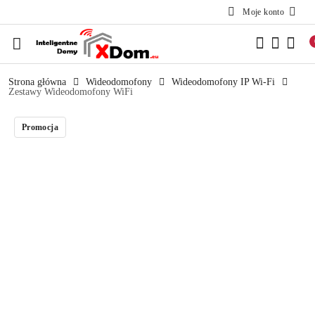
Moje konto
Przejdź do treści głównej
Przejdź do wyszukiwarki
Przejdź do moje konto
Przejdź do menu głównego
Przejdź do opisu produktu
Przejdź do stopki
Strona główna
Wideodomofony
Wideodomofony IP Wi-Fi
Zestawy Wideodomofony WiFi
Promocja