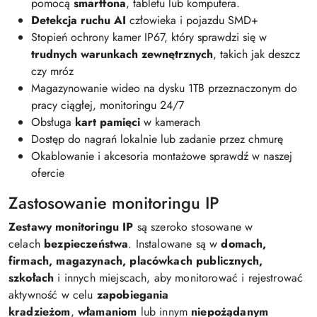
pomocą
smartfona
, tabletu lub komputera.
Detekcja ruchu AI
człowieka i pojazdu SMD+
Stopień ochrony kamer IP67, który sprawdzi się w
trudnych warunkach zewnętrznych
, takich jak deszcz
czy mróz
Magazynowanie wideo na dysku 1TB przeznaczonym do
pracy ciągłej, monitoringu 24/7
Obsługa
kart pamięci
w kamerach
Dostęp do nagrań lokalnie lub zadanie przez chmurę
Okablowanie i akcesoria montażowe sprawdź w naszej
ofercie
Zastosowanie monitoringu IP
Zestawy monitoringu IP
są szeroko stosowane w
celach
bezpieczeństwa
. Instalowane są w
domach,
firmach, magazynach, placówkach publicznych,
szkołach
i innych miejscach, aby monitorować i rejestrować
aktywność w celu
zapobiegania
kradzieżom
,
włamaniom
lub innym
niepożądanym