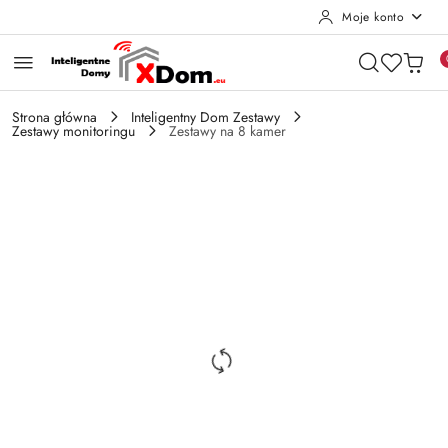
Moje konto
Przejdź do treści głównej
Przejdź do wyszukiwarki
Przejdź do moje konto
Przejdź do menu głównego
Przejdź do opisu produktu
Przejdź do stopki
Strona główna
Inteligentny Dom Zestawy
Zestawy monitoringu
Zestawy na 8 kamer