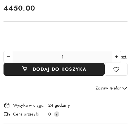
cena:
4450.00
Ilość
szt.
DODAJ DO KOSZYKA
Zostaw telefon
Dostępność
Wysyłka w ciągu:
24 godziny
i
Wyślij
Cena przesyłki:
0
dostawa