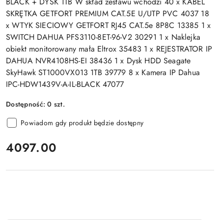
BLACK + DYSK 1TB W skład zestawu wchodzi 40 x KABEL
SKRĘTKA GETFORT PREMIUM CAT.5E U/UTP PVC 4037 18
x WTYK SIECIOWY GETFORT RJ45 CAT.5e 8P8C 13385 1 x
SWITCH DAHUA PFS3110-8ET-96-V2 30291 1 x Naklejka
obiekt monitorowany mała Eltrox 35483 1 x REJESTRATOR IP
DAHUA NVR4108HS-EI 38436 1 x Dysk HDD Seagate
SkyHawk ST1000VX013 1TB 39779 8 x Kamera IP Dahua
IPC-HDW1439V-A-IL-BLACK 47077
Dostępność:
0
szt.
Powiadom gdy produkt będzie dostępny
cena:
4097.00