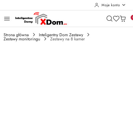
Moje konto
Przejdź do treści głównej
Przejdź do wyszukiwarki
Przejdź do moje konto
Przejdź do menu głównego
Przejdź do opisu produktu
Przejdź do stopki
Strona główna
Inteligentny Dom Zestawy
Zestawy monitoringu
Zestawy na 8 kamer